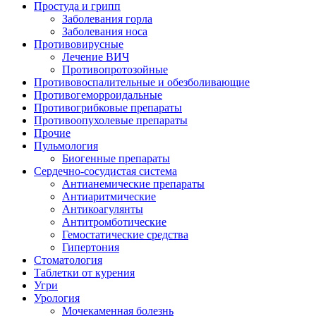
Простуда и грипп
Заболевания горла
Заболевания носа
Противовирусные
Лечение ВИЧ
Противопротозойные
Противовоспалительные и обезболивающие
Противогеморроидальные
Противогрибковые препараты
Противоопухолевые препараты
Прочие
Пульмология
Биогенные препараты
Сердечно-сосудистая система
Антианемические препараты
Антиаритмические
Антикоагулянты
Антитромботические
Гемостатические средства
Гипертония
Стоматология
Таблетки от курения
Угри
Урология
Мочекаменная болезнь