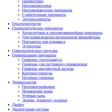
Пробиотики
Противорвотные
Противоязвенные препараты
Слабительные препараты
Энтеросорбенты
Гепатопротектор
Гинекологические препараты
Антисептики и противомикробные препараты
Для нормализации вагинальной микрофлоры
Препараты при климаксе
Эстрогены
Гомеопатические средства
Гормональные препараты
Гормоны гипоталамуса
Гормоны для системного применения
Гормоны щитовидной железы
Кортикостероиды
Половые гормоны
Дерматология
Противогрибковые
Увлажнение кожи
Угревая сыпь
Экзема, дерматит, псориаз
Диабет
Дыхательная система