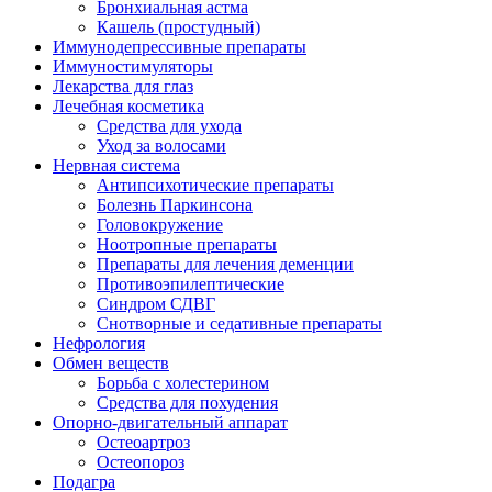
Бронхиальная астма
Кашель (простудный)
Иммунодепрессивные препараты
Иммуностимуляторы
Лекарства для глаз
Лечебная косметика
Средства для ухода
Уход за волосами
Нервная система
Антипсихотические препараты
Болезнь Паркинсона
Головокружение
Ноотропные препараты
Препараты для лечения деменции
Противоэпилептические
Синдром СДВГ
Снотворные и седативные препараты
Нефрология
Обмен веществ
Борьба с холестерином
Средства для похудения
Опорно-двигательный аппарат
Остеоартроз
Остеопороз
Подагра