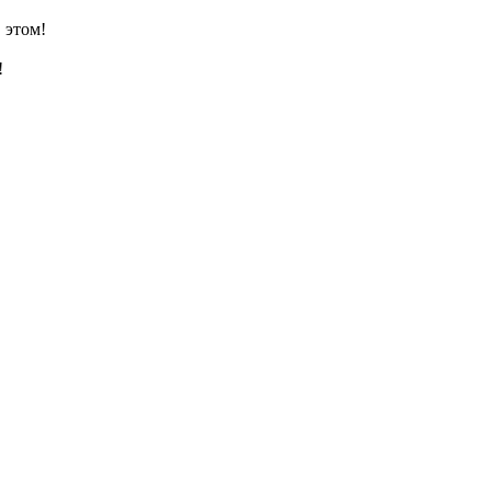
 этом!
!