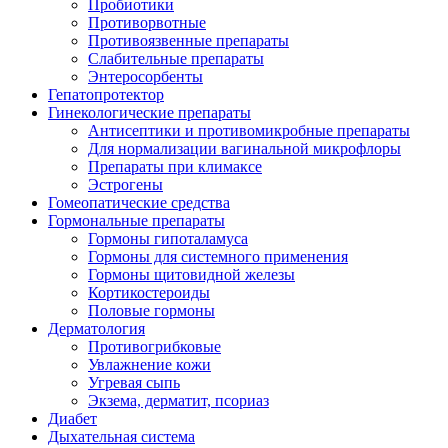
Пробиотики
Противорвотные
Противоязвенные препараты
Слабительные препараты
Энтеросорбенты
Гепатопротектор
Гинекологические препараты
Антисептики и противомикробные препараты
Для нормализации вагинальной микрофлоры
Препараты при климаксе
Эстрогены
Гомеопатические средства
Гормональные препараты
Гормоны гипоталамуса
Гормоны для системного применения
Гормоны щитовидной железы
Кортикостероиды
Половые гормоны
Дерматология
Противогрибковые
Увлажнение кожи
Угревая сыпь
Экзема, дерматит, псориаз
Диабет
Дыхательная система