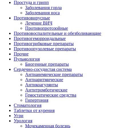
Простуда и грипп
Заболевания горла
Заболевания носа
Противовирусные
Лечение ВИЧ
Противопротозойные
Противовоспалительные и обезболивающие
Противогеморроидальные
Противогрибковые препараты
Противоопухолевые препараты
Прочие
Пульмология
Биогенные препараты
Сердечно-сосудистая система
Антианемические препараты
Антиаритмические
Антикоагулянты
Антитромботические
Гемостатические средства
Гипертония
Стоматология
Таблетки от курения
Угри
Урология
Мочекаменная болезнь