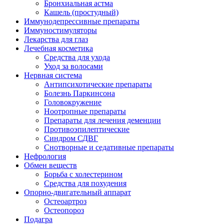
Бронхиальная астма
Кашель (простудный)
Иммунодепрессивные препараты
Иммуностимуляторы
Лекарства для глаз
Лечебная косметика
Средства для ухода
Уход за волосами
Нервная система
Антипсихотические препараты
Болезнь Паркинсона
Головокружение
Ноотропные препараты
Препараты для лечения деменции
Противоэпилептические
Синдром СДВГ
Снотворные и седативные препараты
Нефрология
Обмен веществ
Борьба с холестерином
Средства для похудения
Опорно-двигательный аппарат
Остеоартроз
Остеопороз
Подагра