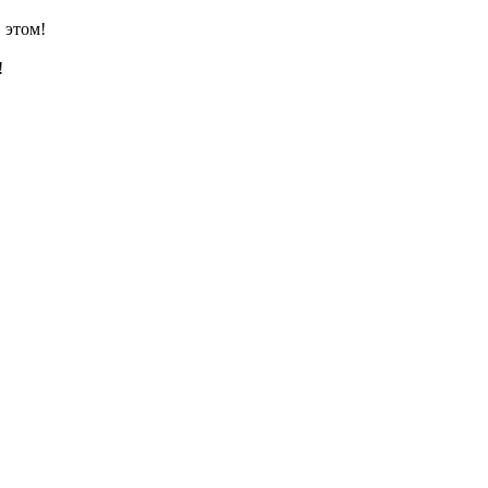
 этом!
!