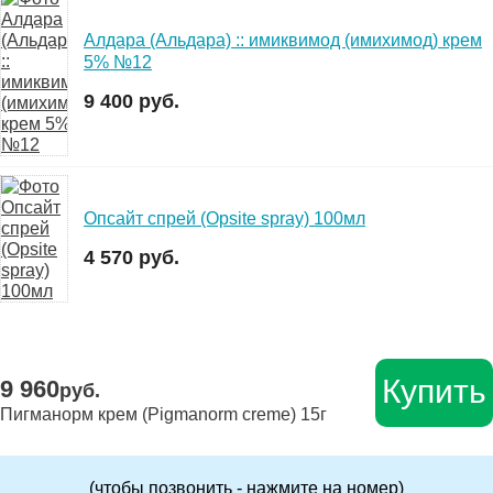
Алдара (Альдара) :: имиквимод (имихимод) крем
5% №12
9 400 руб.
Опсайт спрей (Opsite spray) 100мл
4 570 руб.
Купить
9 960
руб.
Пигманорм крем (Pigmanorm creme) 15г
(чтобы позвонить - нажмите на номер)