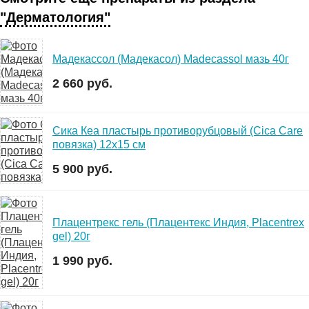
"Дерматология"
Мадекассол (Мадекасол) Madecassol мазь 40г
2 660 руб.
Сика Кеа пластырь противорубцовый (Cica Care
повязка) 12х15 см
5 900 руб.
Плацентрекс гель (Плацентекс Индия, Placentrex
gel) 20г
1 990 руб.