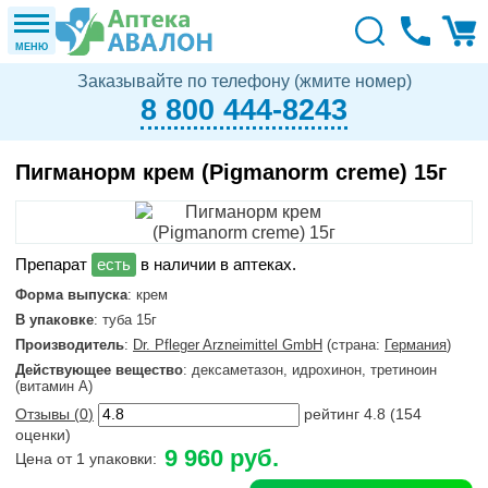
МЕНЮ
Заказывайте по телефону (жмите номер)
8 800 444-8243
Пигманорм крем (Pigmanorm creme) 15г
в наличии в аптеках.
Форма выпуска
: крем
В упаковке
: туба 15г
Производитель
:
Dr. Pfleger Arzneimittel GmbH
(страна:
Германия
)
Действующее вещество
: дексаметазон, идрохинон, третиноин
(витамин А)
Отзывы (
0
)
рейтинг
4.8
(
154
оценки)
9 960 руб.
Цена от 1 упаковки: