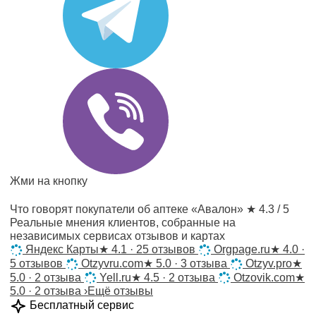
Жми на кнопку
Что говорят покупатели об аптеке «Авалон»
★ 4.3 / 5
Реальные мнения клиентов, собранные на
независимых сервисах отзывов и картах
Яндекс Карты
★
4.1 · 25 отзывов
Orgpage.ru
★
4.0 ·
5 отзывов
Otzyvru.com
★
5.0 · 3 отзыва
Otzyv.pro
★
5.0 · 2 отзыва
Yell.ru
★
4.5 · 2 отзыва
Otzovik.com
★
5.0 · 2 отзыва
›
Ещё отзывы
Бесплатный сервис