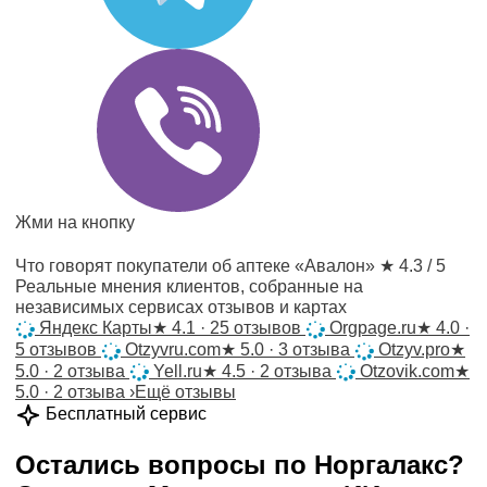
Жми на кнопку
Что говорят покупатели об аптеке «Авалон»
★ 4.3 / 5
Реальные мнения клиентов, собранные на
независимых сервисах отзывов и картах
Яндекс Карты
★
4.1 · 25 отзывов
Orgpage.ru
★
4.0 ·
5 отзывов
Otzyvru.com
★
5.0 · 3 отзыва
Otzyv.pro
★
5.0 · 2 отзыва
Yell.ru
★
4.5 · 2 отзыва
Otzovik.com
★
5.0 · 2 отзыва
›
Ещё отзывы
Бесплатный сервис
Остались вопросы по
Норгалакс
?