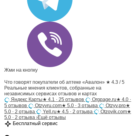
Жми на кнопку
Что говорят покупатели об аптеке «Авалон»
★ 4.3 / 5
Реальные мнения клиентов, собранные на
независимых сервисах отзывов и картах
Яндекс Карты
★
4.1 · 25 отзывов
Orgpage.ru
★
4.0 ·
5 отзывов
Otzyvru.com
★
5.0 · 3 отзыва
Otzyv.pro
★
5.0 · 2 отзыва
Yell.ru
★
4.5 · 2 отзыва
Otzovik.com
★
5.0 · 2 отзыва
›
Ещё отзывы
Бесплатный сервис