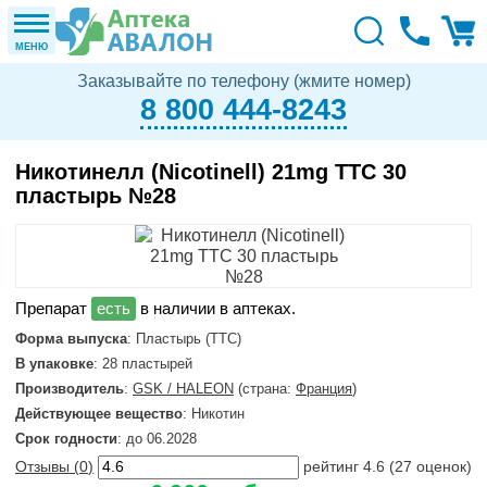
МЕНЮ
Заказывайте по телефону (жмите номер)
8 800 444-8243
Никотинелл (Nicotinell) 21mg ТТС 30
пластырь №28
в наличии в аптеках.
Форма выпуска
: Пластырь (ТТС)
В упаковке
: 28 пластырей
Производитель
:
GSK / HALEON
(страна:
Франция
)
Действующее вещество
: Никотин
Срок годности
: до 06.2028
Отзывы (
0
)
рейтинг
4.6
(
27
оценок)