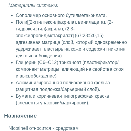
Материалы системы:
Сополимер основного бутилметакрилата.
Поли[(2-этилгексил)акрилат, винилацетат, (2-
гидроксиэтил)акрилат, (2,3-
эпоксипропил)метакрилат] (67:28:5:0,15) —
адгезивная матрица (слой, который одновременно
удерживает пластырь на коже и содержит никотин
для высвобождения).
Глицерин (С6–С12) триканоат (пластификатор/
компонент матрицы, влияющий на свойства слоя
и высвобождение).
Алюминизированная полиэфирная фольга
(защитная подложка/барьерный слой).
Бумага и коричневая типографская краска
(элементы упаковки/маркировки).
Назначение
Nicotinell относится к средствам