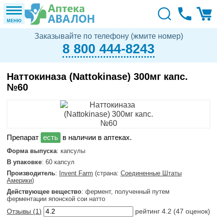
МЕНЮ
Заказывайте по телефону (жмите номер)
8 800 444-8243
Наттокиназа (Nattokinase) 300мг капс.
№60
в наличии в аптеках.
Форма выпуска
: капсулы
В упаковке
: 60 капсул
Производитель
:
Invent Farm
(страна:
Соединенные Штаты
Америки
)
Действующее вещество
: фермент, полученный путем
ферментации японской сои натто
Отзывы (
1
)
рейтинг
4.2
(
47
оценок)