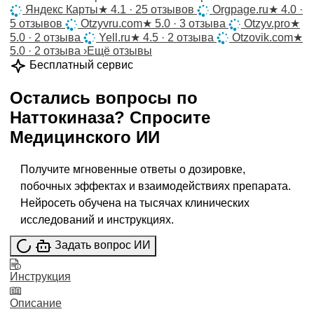
Яндекс Карты
★
4.1 · 25 отзывов
Orgpage.ru
★
4.0 ·
5 отзывов
Otzyvru.com
★
5.0 · 3 отзыва
Otzyv.pro
★
5.0 · 2 отзыва
Yell.ru
★
4.5 · 2 отзыва
Otzovik.com
★
5.0 · 2 отзыва
›
Ещё отзывы
Бесплатный сервис
Остались вопросы по
Наттокиназа
?
Спросите
Медицинского ИИ
Получите мгновенные ответы о дозировке,
побочных эффектах и взаимодействиях препарата.
Нейросеть обучена на тысячах клинических
исследований и инструкциях.
Задать вопрос ИИ
Инструкция
Описание