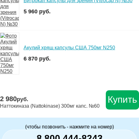
Витрокап капсулы для зрения (Vitrocap N) №30
5 960 руб.
Акулий хрящ капсулы США 750мг N250
6 870 руб.
Купить
2 980
руб.
Наттокиназа (Nattokinase) 300мг капс. №60
(чтобы позвонить - нажмите на номер)
8 800 444-8243