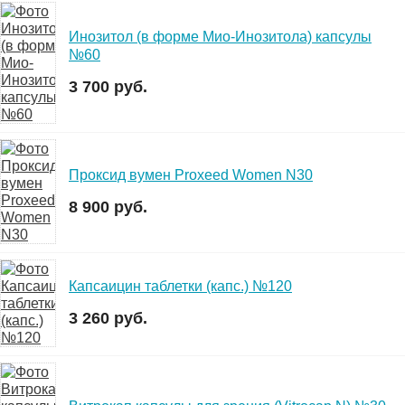
Инозитол (в форме Мио-Инозитола) капсулы
№60
3 700 руб.
Проксид вумен Proxeed Women N30
8 900 руб.
Капсаицин таблетки (капс.) №120
3 260 руб.