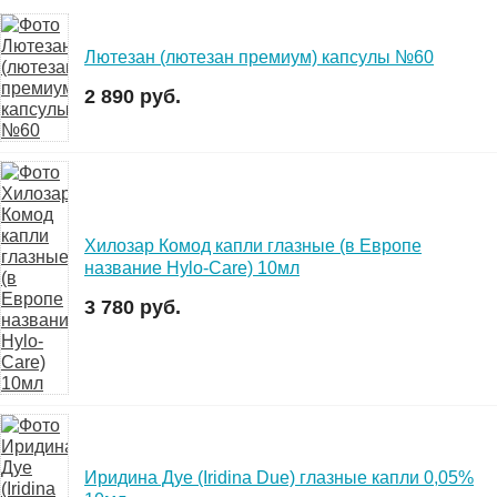
Лютезан (лютезан премиум) капсулы №60
2 890 руб.
Хилозар Комод капли глазные (в Европе
название Hylo-Care) 10мл
3 780 руб.
Иридина Дуе (Iridina Due) глазные капли 0,05%