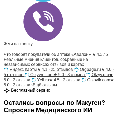
Жми на кнопку
Что говорят покупатели об аптеке «Авалон»
★ 4.3 / 5
Реальные мнения клиентов, собранные на
независимых сервисах отзывов и картах
Яндекс Карты
★
4.1 · 25 отзывов
Orgpage.ru
★
4.0 ·
5 отзывов
Otzyvru.com
★
5.0 · 3 отзыва
Otzyv.pro
★
5.0 · 2 отзыва
Yell.ru
★
4.5 · 2 отзыва
Otzovik.com
★
5.0 · 2 отзыва
›
Ещё отзывы
Бесплатный сервис
Остались вопросы по
Макуген
?
Спросите
Медицинского ИИ