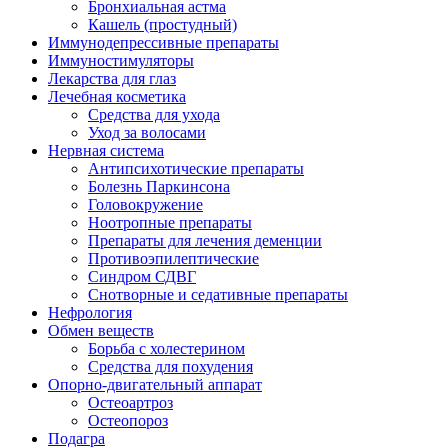
Бронхиальная астма
Кашель (простудный)
Иммунодепрессивные препараты
Иммуностимуляторы
Лекарства для глаз
Лечебная косметика
Средства для ухода
Уход за волосами
Нервная система
Антипсихотические препараты
Болезнь Паркинсона
Головокружение
Ноотропные препараты
Препараты для лечения деменции
Противоэпилептические
Синдром СДВГ
Снотворные и седативные препараты
Нефрология
Обмен веществ
Борьба с холестерином
Средства для похудения
Опорно-двигательный аппарат
Остеоартроз
Остеопороз
Подагра