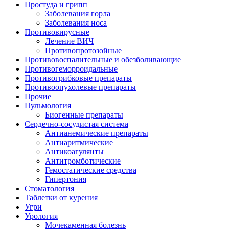
Простуда и грипп
Заболевания горла
Заболевания носа
Противовирусные
Лечение ВИЧ
Противопротозойные
Противовоспалительные и обезболивающие
Противогеморроидальные
Противогрибковые препараты
Противоопухолевые препараты
Прочие
Пульмология
Биогенные препараты
Сердечно-сосудистая система
Антианемические препараты
Антиаритмические
Антикоагулянты
Антитромботические
Гемостатические средства
Гипертония
Стоматология
Таблетки от курения
Угри
Урология
Мочекаменная болезнь