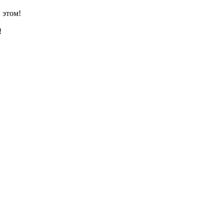
 этом!
!