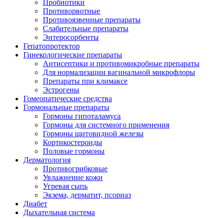
Пробиотики
Противорвотные
Противоязвенные препараты
Слабительные препараты
Энтеросорбенты
Гепатопротектор
Гинекологические препараты
Антисептики и противомикробные препараты
Для нормализации вагинальной микрофлоры
Препараты при климаксе
Эстрогены
Гомеопатические средства
Гормональные препараты
Гормоны гипоталамуса
Гормоны для системного применения
Гормоны щитовидной железы
Кортикостероиды
Половые гормоны
Дерматология
Противогрибковые
Увлажнение кожи
Угревая сыпь
Экзема, дерматит, псориаз
Диабет
Дыхательная система