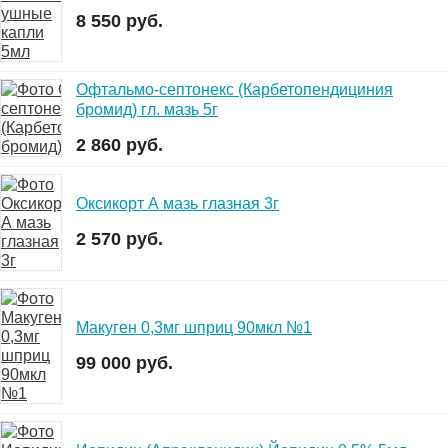
8 550 руб.
Офтальмо-септонекс (Карбетопендициния
бромид) гл. мазь 5г
2 860 руб.
Оксикорт А мазь глазная 3г
2 570 руб.
Макуген 0,3мг шприц 90мкл №1
99 000 руб.