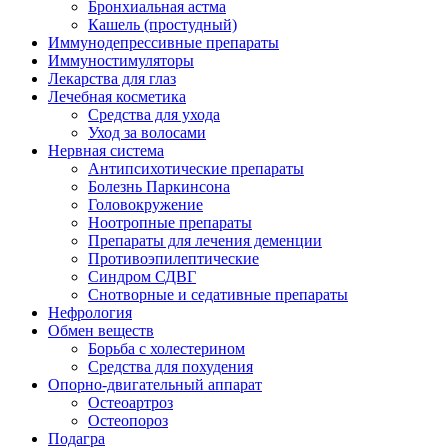
Бронхиальная астма
Кашель (простудный)
Иммунодепрессивные препараты
Иммуностимуляторы
Лекарства для глаз
Лечебная косметика
Средства для ухода
Уход за волосами
Нервная система
Антипсихотические препараты
Болезнь Паркинсона
Головокружение
Ноотропные препараты
Препараты для лечения деменции
Противоэпилептические
Синдром СДВГ
Снотворные и седативные препараты
Нефрология
Обмен веществ
Борьба с холестерином
Средства для похудения
Опорно-двигательный аппарат
Остеоартроз
Остеопороз
Подагра