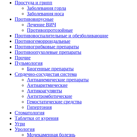
Простуда и грипп
Заболевания горла
Заболевания носа
Противовирусные
Лечение ВИЧ
Противопротозойные
Противовоспалительные и обезболивающие
Противогеморроидальные
Противогрибковые препараты
Противоопухолевые препараты
Прочие
Пульмология
Биогенные препараты
Сердечно-сосудистая система
Антианемические препараты
Антиаритмические
Антикоагулянты
Антитромботические
Гемостатические средства
Гипертония
Стоматология
Таблетки от курения
Угри
Урология
Мочекаменная болезнь