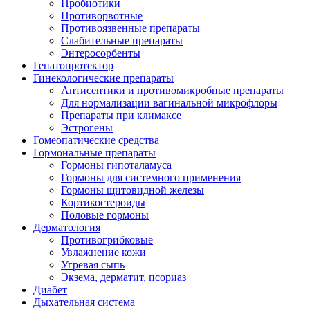
Пробиотики
Противорвотные
Противоязвенные препараты
Слабительные препараты
Энтеросорбенты
Гепатопротектор
Гинекологические препараты
Антисептики и противомикробные препараты
Для нормализации вагинальной микрофлоры
Препараты при климаксе
Эстрогены
Гомеопатические средства
Гормональные препараты
Гормоны гипоталамуса
Гормоны для системного применения
Гормоны щитовидной железы
Кортикостероиды
Половые гормоны
Дерматология
Противогрибковые
Увлажнение кожи
Угревая сыпь
Экзема, дерматит, псориаз
Диабет
Дыхательная система