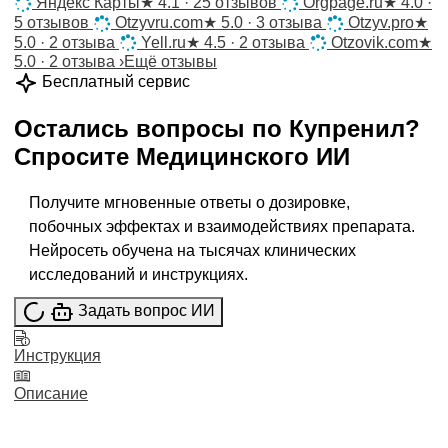
Яндекс Карты
★
4.1 · 25 отзывов
Orgpage.ru
★
4.0 ·
5 отзывов
Otzyvru.com
★
5.0 · 3 отзыва
Otzyv.pro
★
5.0 · 2 отзыва
Yell.ru
★
4.5 · 2 отзыва
Otzovik.com
★
5.0 · 2 отзыва
›
Ещё отзывы
Бесплатный сервис
Остались вопросы по
Купренил
?
Спросите
Медицинского ИИ
Получите мгновенные ответы о дозировке,
побочных эффектах и взаимодействиях препарата.
Нейросеть обучена на тысячах клинических
исследований и инструкциях.
Задать вопрос ИИ
Инструкция
Описание