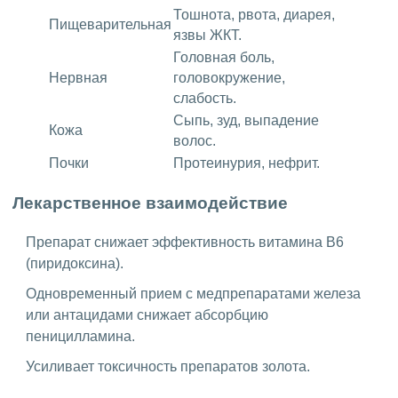
Тошнота, рвота, диарея,
Пищеварительная
язвы ЖКТ.
Головная боль,
Нервная
головокружение,
слабость.
Сыпь, зуд, выпадение
Кожа
волос.
Почки
Протеинурия, нефрит.
Лекарственное взаимодействие
Препарат снижает эффективность витамина В6
(пиридоксина).
Одновременный прием с медпрепаратами железа
или антацидами снижает абсорбцию
пеницилламина.
Усиливает токсичность препаратов золота.