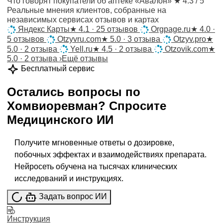
Что говорят покупатели об аптеке «Авалон»
★ 4.3 / 5
Реальные мнения клиентов, собранные на
независимых сервисах отзывов и картах
Яндекс Карты
★
4.1 · 25 отзывов
Orgpage.ru
★
4.0 ·
5 отзывов
Otzyvru.com
★
5.0 · 3 отзыва
Otzyv.pro
★
5.0 · 2 отзыва
Yell.ru
★
4.5 · 2 отзыва
Otzovik.com
★
5.0 · 2 отзыва
›
Ещё отзывы
Бесплатный сервис
Остались вопросы по
Хомвиоревман
?
Спросите
Медицинского ИИ
Получите мгновенные ответы о дозировке,
побочных эффектах и взаимодействиях препарата.
Нейросеть обучена на тысячах клинических
исследований и инструкциях.
Задать вопрос ИИ
Инструкция