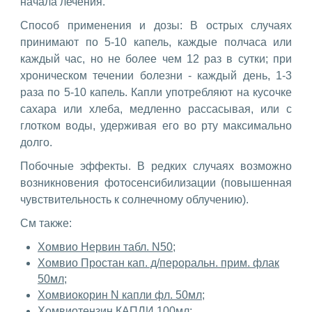
начала лечения.
Способ применения и дозы: В острых случаях
принимают по 5-10 капель, каждые полчаса или
каждый час, но не более чем 12 раз в сутки; при
хроническом течении болезни - каждый день, 1-3
раза по 5-10 капель. Капли употребляют на кусочке
сахара или хлеба, медленно рассасывая, или с
глотком воды, удерживая его во рту максимально
долго.
Побочные эффекты. В редких случаях возможно
возникновения фотосенсибилизации (повышенная
чувствительность к солнечному облучению).
См также:
Хомвио Нервин табл. N50;
Хомвио Простан кап. д/пероральн. прим. флак
50мл;
Хомвиокорин N капли фл. 50мл;
Хомвиотензин КАПЛИ 100мл;