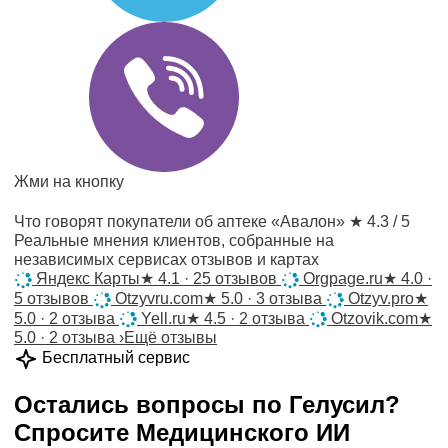
Жми на кнопку
Что говорят покупатели об аптеке «Авалон»
★ 4.3 / 5
Реальные мнения клиентов, собранные на
независимых сервисах отзывов и картах
Яндекс Карты
★
4.1 · 25 отзывов
Orgpage.ru
★
4.0 ·
5 отзывов
Otzyvru.com
★
5.0 · 3 отзыва
Otzyv.pro
★
5.0 · 2 отзыва
Yell.ru
★
4.5 · 2 отзыва
Otzovik.com
★
5.0 · 2 отзыва
›
Ещё отзывы
Бесплатный сервис
Остались вопросы по
Гелусил
?
Спросите
Медицинского ИИ