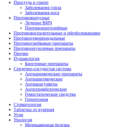
Простуда и грипп
Заболевания горла
Заболевания носа
Противовирусные
Лечение ВИЧ
Противопротозойные
Противовоспалительные и обезболивающие
Противогеморроидальные
Противогрибковые препараты
Противоопухолевые препараты
Прочие
Пульмология
Биогенные препараты
Сердечно-сосудистая система
Антианемические препараты
Антиаритмические
Антикоагулянты
Антитромботические
Гемостатические средства
Гипертония
Стоматология
Таблетки от курения
Угри
Урология
Мочекаменная болезнь