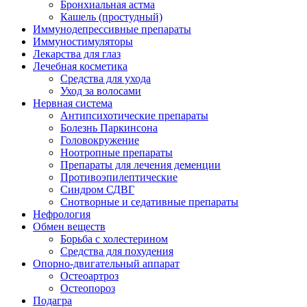
Бронхиальная астма
Кашель (простудный)
Иммунодепрессивные препараты
Иммуностимуляторы
Лекарства для глаз
Лечебная косметика
Средства для ухода
Уход за волосами
Нервная система
Антипсихотические препараты
Болезнь Паркинсона
Головокружение
Ноотропные препараты
Препараты для лечения деменции
Противоэпилептические
Синдром СДВГ
Снотворные и седативные препараты
Нефрология
Обмен веществ
Борьба с холестерином
Средства для похудения
Опорно-двигательный аппарат
Остеоартроз
Остеопороз
Подагра