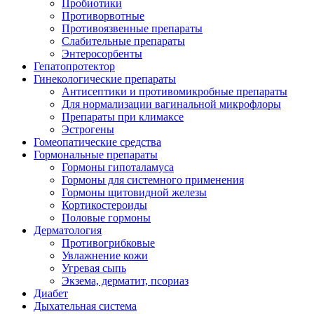
Пробиотики
Противорвотные
Противоязвенные препараты
Слабительные препараты
Энтеросорбенты
Гепатопротектор
Гинекологические препараты
Антисептики и противомикробные препараты
Для нормализации вагинальной микрофлоры
Препараты при климаксе
Эстрогены
Гомеопатические средства
Гормональные препараты
Гормоны гипоталамуса
Гормоны для системного применения
Гормоны щитовидной железы
Кортикостероиды
Половые гормоны
Дерматология
Противогрибковые
Увлажнение кожи
Угревая сыпь
Экзема, дерматит, псориаз
Диабет
Дыхательная система