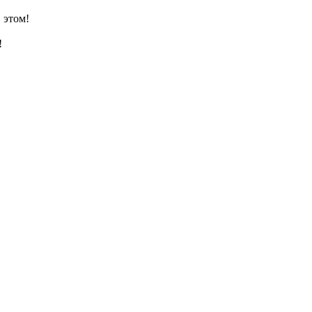
 этом!
!