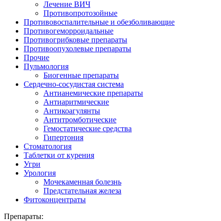
Лечение ВИЧ
Противопротозойные
Противовоспалительные и обезболивающие
Противогеморроидальные
Противогрибковые препараты
Противоопухолевые препараты
Прочие
Пульмология
Биогенные препараты
Сердечно-сосудистая система
Антианемические препараты
Антиаритмические
Антикоагулянты
Антитромботические
Гемостатические средства
Гипертония
Стоматология
Таблетки от курения
Угри
Урология
Мочекаменная болезнь
Предстательная железа
Фитоконцентраты
Препараты: