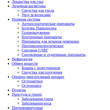
Лекарства для глаз
Лечебная косметика
Средства для ухода
Уход за волосами
Нервная система
Антипсихотические препараты
Болезнь Паркинсона
Головокружение
Ноотропные препараты
Препараты для лечения деменции
Противоэпилептические
Синдром СДВГ
Снотворные и седативные препараты
Нефрология
Обмен веществ
Борьба с холестерином
Средства для похудения
Опорно-двигательный аппарат
Остеоартроз
Остеопороз
Подагра
Простуда и грипп
Заболевания горла
Заболевания носа
Противовирусные