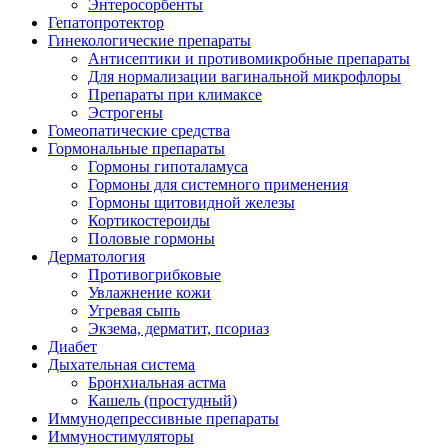
Энтеросорбенты
Гепатопротектор
Гинекологические препараты
Антисептики и противомикробные препараты
Для нормализации вагинальной микрофлоры
Препараты при климаксе
Эстрогены
Гомеопатические средства
Гормональные препараты
Гормоны гипоталамуса
Гормоны для системного применения
Гормоны щитовидной железы
Кортикостероиды
Половые гормоны
Дерматология
Противогрибковые
Увлажнение кожи
Угревая сыпь
Экзема, дерматит, псориаз
Диабет
Дыхательная система
Бронхиальная астма
Кашель (простудный)
Иммунодепрессивные препараты
Иммуностимуляторы