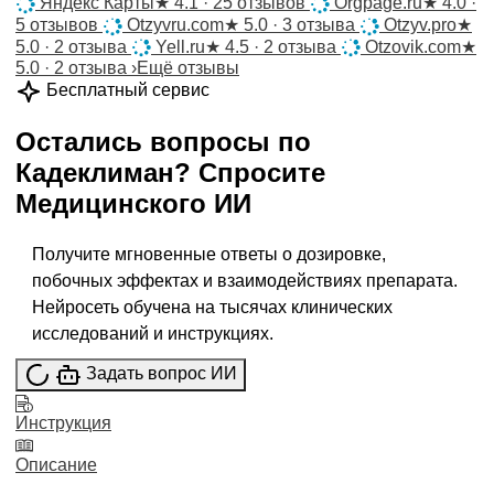
Яндекс Карты
★
4.1 · 25 отзывов
Orgpage.ru
★
4.0 ·
5 отзывов
Otzyvru.com
★
5.0 · 3 отзыва
Otzyv.pro
★
5.0 · 2 отзыва
Yell.ru
★
4.5 · 2 отзыва
Otzovik.com
★
5.0 · 2 отзыва
›
Ещё отзывы
Бесплатный сервис
Остались вопросы по
Кадеклиман
?
Спросите
Медицинского ИИ
Получите мгновенные ответы о дозировке,
побочных эффектах и взаимодействиях препарата.
Нейросеть обучена на тысячах клинических
исследований и инструкциях.
Задать вопрос ИИ
Инструкция
Описание