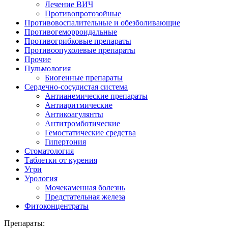
Лечение ВИЧ
Противопротозойные
Противовоспалительные и обезболивающие
Противогеморроидальные
Противогрибковые препараты
Противоопухолевые препараты
Прочие
Пульмология
Биогенные препараты
Сердечно-сосудистая система
Антианемические препараты
Антиаритмические
Антикоагулянты
Антитромботические
Гемостатические средства
Гипертония
Стоматология
Таблетки от курения
Угри
Урология
Мочекаменная болезнь
Предстательная железа
Фитоконцентраты
Препараты: