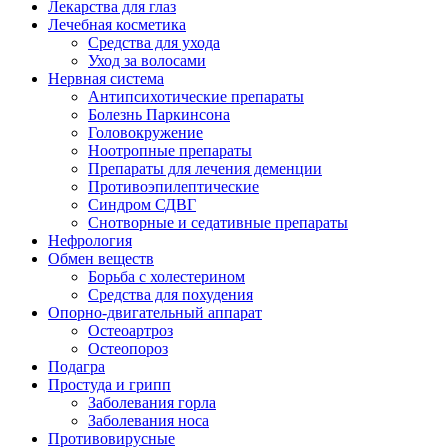
Лекарства для глаз
Лечебная косметика
Средства для ухода
Уход за волосами
Нервная система
Антипсихотические препараты
Болезнь Паркинсона
Головокружение
Ноотропные препараты
Препараты для лечения деменции
Противоэпилептические
Синдром СДВГ
Снотворные и седативные препараты
Нефрология
Обмен веществ
Борьба с холестерином
Средства для похудения
Опорно-двигательный аппарат
Остеоартроз
Остеопороз
Подагра
Простуда и грипп
Заболевания горла
Заболевания носа
Противовирусные