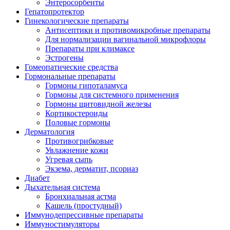
Энтеросорбенты
Гепатопротектор
Гинекологические препараты
Антисептики и противомикробные препараты
Для нормализации вагинальной микрофлоры
Препараты при климаксе
Эстрогены
Гомеопатические средства
Гормональные препараты
Гормоны гипоталамуса
Гормоны для системного применения
Гормоны щитовидной железы
Кортикостероиды
Половые гормоны
Дерматология
Противогрибковые
Увлажнение кожи
Угревая сыпь
Экзема, дерматит, псориаз
Диабет
Дыхательная система
Бронхиальная астма
Кашель (простудный)
Иммунодепрессивные препараты
Иммуностимуляторы