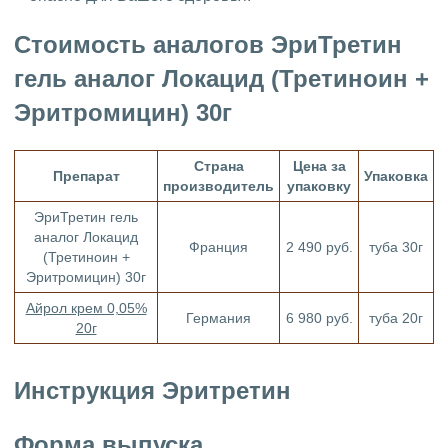
Стоимость аналогов ЭриТретин
гель аналог Локацид (Третиноин +
Эритромицин) 30г
Страна
Цена за
Препарат
Упаковка
производитель
упаковку
ЭриТретин гель
аналог Локацид
Франция
2 490 руб.
туба 30г
(Третиноин +
Эритромицин) 30г
Айрол крем 0,05%
Германия
6 980 руб.
туба 20г
20г
Инструкция Эритретин
Форма выпуска