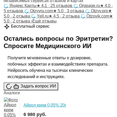
независимых сервисах отзывов и картах
Яндекс Карты
★
4.1 · 25 отзывов
Orgpage.ru
★
4.0 ·
5 отзывов
Otzyvru.com
★
5.0 · 3 отзыва
Otzyv.pro
★
5.0 · 2 отзыва
Yell.ru
★
4.5 · 2 отзыва
Otzovik.com
★
5.0 · 2 отзыва
›
Ещё отзывы
Бесплатный сервис
Остались вопросы по
Эритретин
?
Спросите
Медицинского ИИ
Получите мгновенные ответы о дозировке,
побочных эффектах и взаимодействиях препарата.
Нейросеть обучена на тысячах клинических
исследований и инструкциях.
Задать вопрос ИИ
Аналоги
Айрол крем 0,05% 20г
6 980 руб.