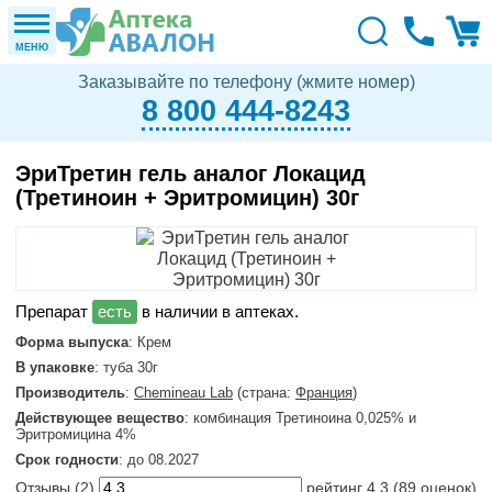
МЕНЮ
Заказывайте по телефону (жмите номер)
8 800 444-8243
ЭриТретин гель аналог Локацид
(Третиноин + Эритромицин) 30г
в наличии в аптеках.
Форма выпуска
: Крем
В упаковке
: туба 30г
Производитель
:
Chemineau Lab
(страна:
Франция
)
Действующее вещество
: комбинация Третиноина 0,025% и
Эритромицина 4%
Срок годности
: до 08.2027
Отзывы (
2
)
рейтинг
4.3
(
89
оценок)