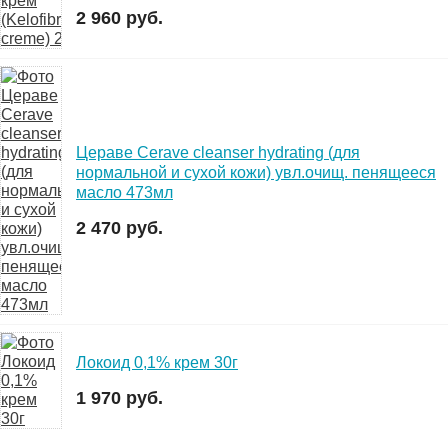
2 960 руб.
Цераве Cerave cleanser hydrating (для
нормальной и сухой кожи) увл.очищ. пенящееся
масло 473мл
2 470 руб.
Локоид 0,1% крем 30г
1 970 руб.