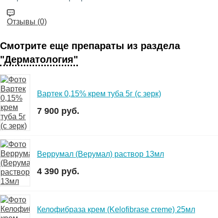
Отзывы (0)
Смотрите еще препараты из раздела
"Дерматология"
Вартек 0,15% крем туба 5г (с зерк)
7 900 руб.
Веррумал (Верумал) раствор 13мл
4 390 руб.
Келофибраза крем (Kelofibrase creme) 25мл