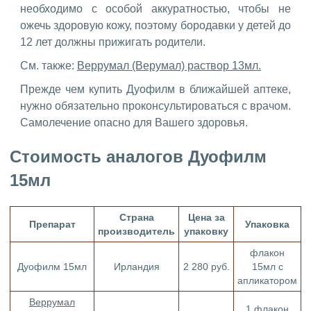
необходимо с особой аккуратностью, чтобы не
ожечь здоровую кожу, поэтому бородавки у детей до
12 лет должны прижигать родители.
См. также:
Веррумал (Верумал) раствор 13мл.
Прежде чем купить Дуофилм в ближайшей аптеке,
нужно обязательно проконсультироваться с врачом.
Самолечение опасно для Вашего здоровья.
Стоимость аналогов Дуофилм
15мл
Страна
Цена за
Препарат
Упаковка
производитель
упаковку
флакон
Дуофилм 15мл
Ирландия
2 280 руб.
15мл с
апликатором
Веррумал
1 флакон