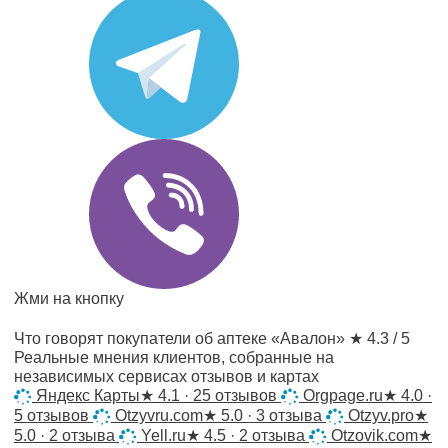
Жми на кнопку
Что говорят покупатели об аптеке «Авалон»
★ 4.3 / 5
Реальные мнения клиентов, собранные на
независимых сервисах отзывов и картах
Яндекс Карты
★
4.1 · 25 отзывов
Orgpage.ru
★
4.0 ·
5 отзывов
Otzyvru.com
★
5.0 · 3 отзыва
Otzyv.pro
★
5.0 · 2 отзыва
Yell.ru
★
4.5 · 2 отзыва
Otzovik.com
★