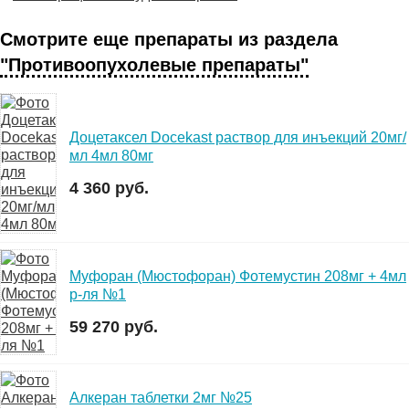
Смотрите еще препараты из раздела
"Противоопухолевые препараты"
Доцетаксел Docekast раствор для инъекций 20мг/
мл 4мл 80мг
4 360 руб.
Муфоран (Мюстофоран) Фотемустин 208мг + 4мл
р-ля №1
59 270 руб.
Алкеран таблетки 2мг №25