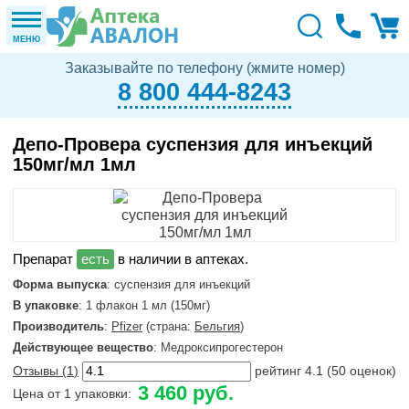
МЕНЮ
Заказывайте по телефону (жмите номер)
8 800 444-8243
Депо-Провера суспензия для инъекций
150мг/мл 1мл
в наличии в аптеках.
Форма выпуска
: суспензия для инъекций
В упаковке
: 1 флакон 1 мл (150мг)
Производитель
:
Pfizer
(страна:
Бельгия
)
Действующее вещество
: Медроксипрогестерон
Отзывы (
1
)
рейтинг
4.1
(
50
оценок)
3 460 руб.
Цена от 1 упаковки: