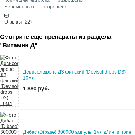
Беременным:
разрешено
Отзывы (22)
Смотрите еще препараты из раздела
"Витамин Д"
Девисол дропс Д3 финский (Devisol drops D3)
10мл
1 880 руб.
Дибас (Dibase) 300000 ампулы 1мл д/ ин. и прин.