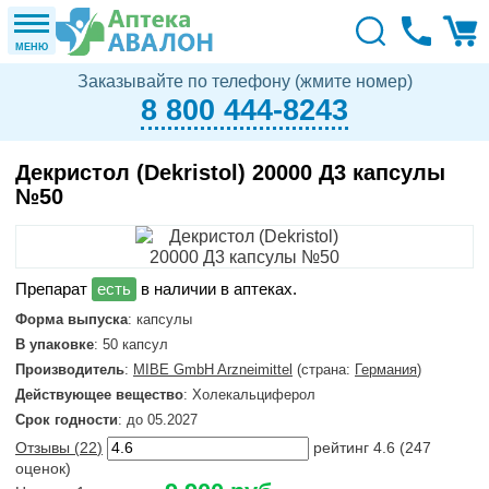
МЕНЮ
Заказывайте по телефону (жмите номер)
8 800 444-8243
Декристол (Dekristol) 20000 Д3 капсулы
№50
в наличии в аптеках.
Форма выпуска
: капсулы
В упаковке
: 50 капсул
Производитель
:
MIBE GmbH Arzneimittel
(страна:
Германия
)
Действующее вещество
: Холекальциферол
Срок годности
: до 05.2027
Отзывы (
22
)
рейтинг
4.6
(
247
оценок)