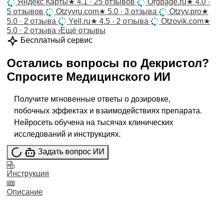
Яндекс Карты
★
4.1 · 25 отзывов
Orgpage.ru
★
4.0 ·
5 отзывов
Otzyvru.com
★
5.0 · 3 отзыва
Otzyv.pro
★
5.0 · 2 отзыва
Yell.ru
★
4.5 · 2 отзыва
Otzovik.com
★
5.0 · 2 отзыва
›
Ещё отзывы
Бесплатный сервис
Остались вопросы по
Декристол
?
Спросите
Медицинского ИИ
Получите мгновенные ответы о дозировке,
побочных эффектах и взаимодействиях препарата.
Нейросеть обучена на тысячах клинических
исследований и инструкциях.
Задать вопрос ИИ
Инструкция
Описание