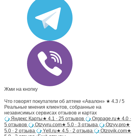
Жми на кнопку
Что говорят покупатели об аптеке «Авалон»
★ 4.3 / 5
Реальные мнения клиентов, собранные на
независимых сервисах отзывов и картах
Яндекс Карты
★
4.1 · 25 отзывов
Orgpage.ru
★
4.0 ·
5 отзывов
Otzyvru.com
★
5.0 · 3 отзыва
Otzyv.pro
★
5.0 · 2 отзыва
Yell.ru
★
4.5 · 2 отзыва
Otzovik.com
★