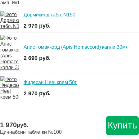
Дормикинд табл. N150
2 970 руб.
Апис гомаккорд (Apis Homaccord) капли 30мл
2 690 руб.
Фидесан Heel крем 50г
2 970 руб.
Купить
1 970
руб.
Циннабсин таблетки №100