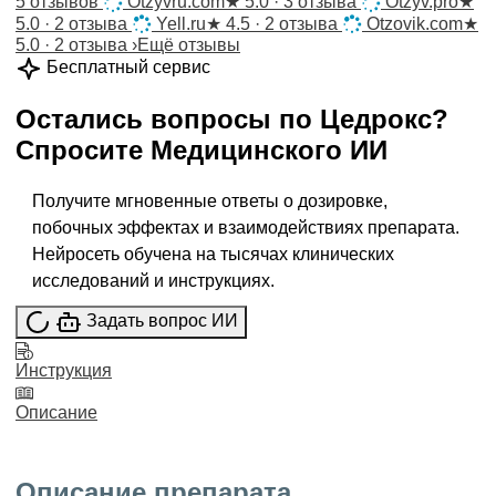
5 отзывов
Otzyvru.com
★
5.0 · 3 отзыва
Otzyv.pro
★
5.0 · 2 отзыва
Yell.ru
★
4.5 · 2 отзыва
Otzovik.com
★
5.0 · 2 отзыва
›
Ещё отзывы
Бесплатный сервис
Остались вопросы по
Цедрокс
?
Спросите
Медицинского ИИ
Получите мгновенные ответы о дозировке,
побочных эффектах и взаимодействиях препарата.
Нейросеть обучена на тысячах клинических
исследований и инструкциях.
Задать вопрос ИИ
Инструкция
Описание
Описание препарата