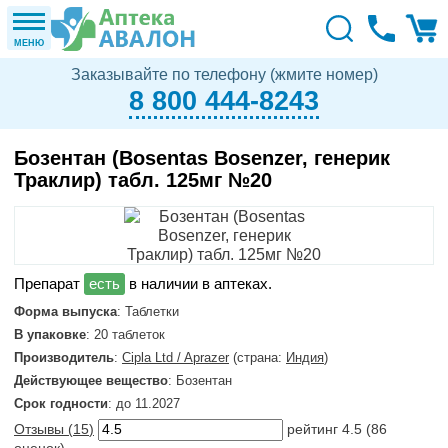
МЕНЮ
Заказывайте по телефону (жмите номер)
8 800 444-8243
Бозентан (Bosentas Bosenzer, генерик
Траклир) табл. 125мг №20
в наличии в аптеках.
Форма выпуска
: Таблетки
В упаковке
: 20 таблеток
Производитель
:
Cipla Ltd / Aprazer
(страна:
Индия
)
Действующее вещество
: Бозентан
Срок годности
: до 11.2027
Отзывы (
15
)
рейтинг
4.5
(
86