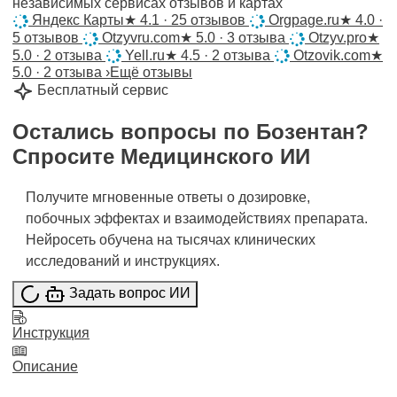
независимых сервисах отзывов и картах
Яндекс Карты
★
4.1 · 25 отзывов
Orgpage.ru
★
4.0 ·
5 отзывов
Otzyvru.com
★
5.0 · 3 отзыва
Otzyv.pro
★
5.0 · 2 отзыва
Yell.ru
★
4.5 · 2 отзыва
Otzovik.com
★
5.0 · 2 отзыва
›
Ещё отзывы
Бесплатный сервис
Остались вопросы по
Бозентан
?
Спросите
Медицинского ИИ
Получите мгновенные ответы о дозировке,
побочных эффектах и взаимодействиях препарата.
Нейросеть обучена на тысячах клинических
исследований и инструкциях.
Задать вопрос ИИ
Инструкция
Описание