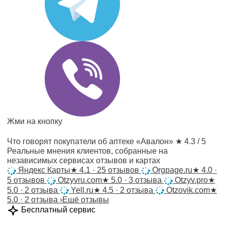
Жми на кнопку
Что говорят покупатели об аптеке «Авалон»
★ 4.3 / 5
Реальные мнения клиентов, собранные на
независимых сервисах отзывов и картах
Яндекс Карты
★
4.1 · 25 отзывов
Orgpage.ru
★
4.0 ·
5 отзывов
Otzyvru.com
★
5.0 · 3 отзыва
Otzyv.pro
★
5.0 · 2 отзыва
Yell.ru
★
4.5 · 2 отзыва
Otzovik.com
★
5.0 · 2 отзыва
›
Ещё отзывы
Бесплатный сервис