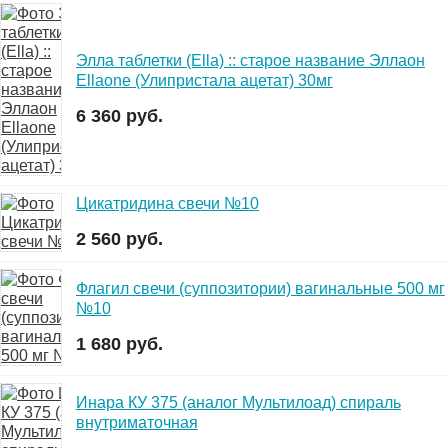
Элла таблетки (Ella) :: старое название Эллаон
Ellaone (Улипристала ацетат) 30мг
6 360 руб.
Цикатридина свечи №10
2 560 руб.
Флагил свечи (суппозитории) вагинальные 500 мг
№10
1 680 руб.
Инара КУ 375 (аналог Мультилоад) спираль
внутриматочная