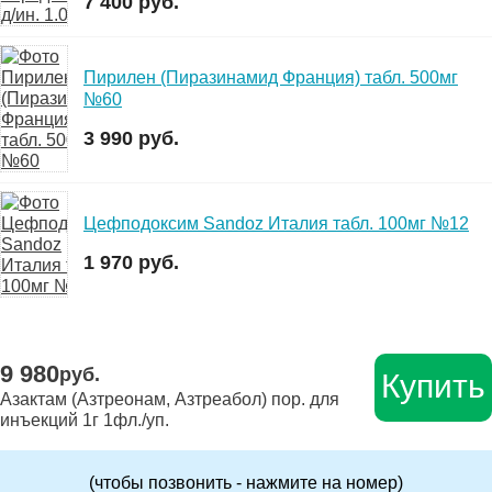
7 400 руб.
Пирилен (Пиразинамид Франция) табл. 500мг
№60
3 990 руб.
Цефподоксим Sandoz Италия табл. 100мг №12
1 970 руб.
9 980
руб.
Купить
Азактам (Азтреонам, Азтреабол) пор. для
инъекций 1г 1фл./уп.
(чтобы позвонить - нажмите на номер)