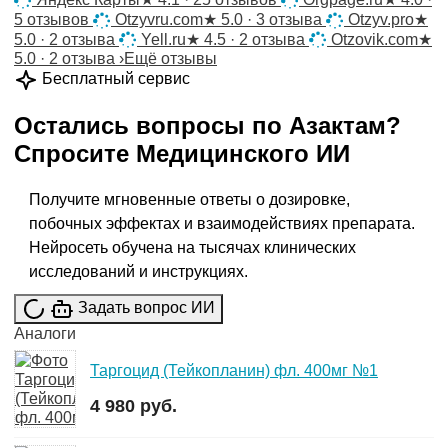
5 отзывов
Otzyvru.com
★
5.0 · 3 отзыва
Otzyv.pro
★
5.0 · 2 отзыва
Yell.ru
★
4.5 · 2 отзыва
Otzovik.com
★
5.0 · 2 отзыва
›
Ещё отзывы
Бесплатный сервис
Остались вопросы по
Азактам
?
Спросите
Медицинского ИИ
Получите мгновенные ответы о дозировке,
побочных эффектах и взаимодействиях препарата.
Нейросеть обучена на тысячах клинических
исследований и инструкциях.
Задать вопрос ИИ
Аналоги
Таргоцид (Тейкопланин) фл. 400мг №1
4 980 руб.