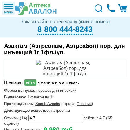
МЕНЮ
Заказывайте по телефону (жмите номер)
8 800 444-8243
Азактам (Азтреонам, Азтреабол) пор. для
инъекций 1г 1фл./уп.
в наличии в аптеках.
Форма выпуска
: порошок для инъекций
В упаковке
: 1 флакон по 1г
Производитель
:
Sanofi-Aventis
(страна:
Франция
)
Действующее вещество
: Азтреонам
Отзывы (
14
)
рейтинг
4.7
(
65
оценок)
9 980 руб.
Цена от 1 упаковки: