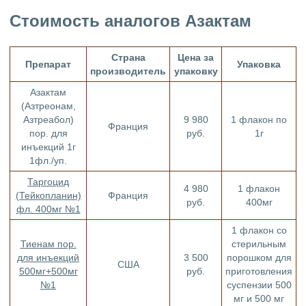
Стоимость аналогов Азактам
Страна
Цена за
Препарат
Упаковка
производитель
упаковку
Азактам
(Азтреонам,
Азтреабол)
9 980
1 флакон по
Франция
пор. для
руб.
1г
инъекций 1г
1фл./уп.
Таргоцид
4 980
1 флакон
(Тейкопланин)
Франция
руб.
400мг
фл. 400мг №1
1 флакон со
Тиенам пор.
стерильным
для инъекций
3 500
порошком для
США
500мг+500мг
руб.
приготовления
№1
суспензии 500
мг и 500 мг