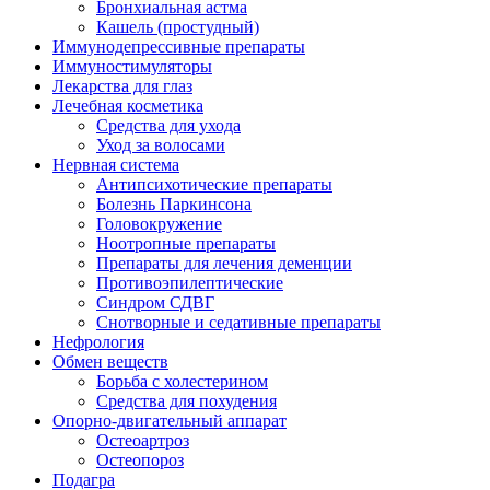
Бронхиальная астма
Кашель (простудный)
Иммунодепрессивные препараты
Иммуностимуляторы
Лекарства для глаз
Лечебная косметика
Средства для ухода
Уход за волосами
Нервная система
Антипсихотические препараты
Болезнь Паркинсона
Головокружение
Ноотропные препараты
Препараты для лечения деменции
Противоэпилептические
Синдром СДВГ
Снотворные и седативные препараты
Нефрология
Обмен веществ
Борьба с холестерином
Средства для похудения
Опорно-двигательный аппарат
Остеоартроз
Остеопороз
Подагра