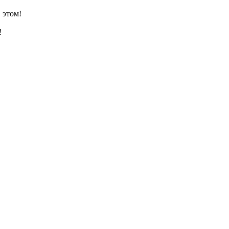
 этом!
!