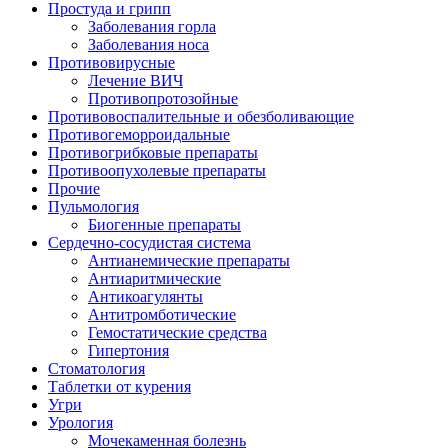
Простуда и грипп
Заболевания горла
Заболевания носа
Противовирусные
Лечение ВИЧ
Противопротозойные
Противовоспалительные и обезболивающие
Противогеморроидальные
Противогрибковые препараты
Противоопухолевые препараты
Прочие
Пульмология
Биогенные препараты
Сердечно-сосудистая система
Антианемические препараты
Антиаритмические
Антикоагулянты
Антитромботические
Гемостатические средства
Гипертония
Стоматология
Таблетки от курения
Угри
Урология
Мочекаменная болезнь