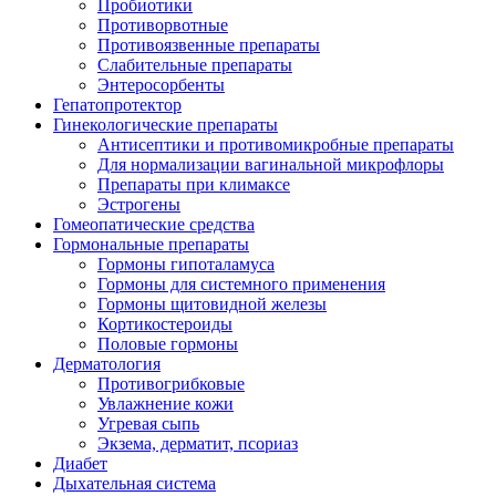
Пробиотики
Противорвотные
Противоязвенные препараты
Слабительные препараты
Энтеросорбенты
Гепатопротектор
Гинекологические препараты
Антисептики и противомикробные препараты
Для нормализации вагинальной микрофлоры
Препараты при климаксе
Эстрогены
Гомеопатические средства
Гормональные препараты
Гормоны гипоталамуса
Гормоны для системного применения
Гормоны щитовидной железы
Кортикостероиды
Половые гормоны
Дерматология
Противогрибковые
Увлажнение кожи
Угревая сыпь
Экзема, дерматит, псориаз
Диабет
Дыхательная система