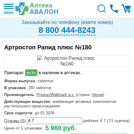
МЕНЮ
Заказывайте по телефону (жмите номер)
8 800 444-8243
Артростоп Рапид плюс №180
в наличии в аптеках.
Форма выпуска
: таблетки
В упаковке
: 180 таблеток
Производитель
:
Proenzi/Wallmark a.s.
(страна:
Чехия
)
Действующее вещество
: комбинация активных компонентов
растительного происхождения
Срок годности
: до 01.2028
Отзывы (
0
)
рейтинг
4.7
(
71
оценка)
5 960 руб.
Цена от 1 упаковки: