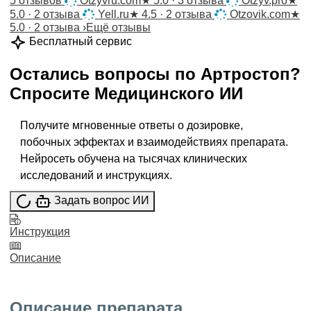
5 отзывов
Otzyvru.com
★
5.0 · 3 отзыва
Otzyv.pro
★
5.0 · 2 отзыва
Yell.ru
★
4.5 · 2 отзыва
Otzovik.com
★
5.0 · 2 отзыва
›
Ещё отзывы
Бесплатный сервис
Остались вопросы по
Артростоп
?
Спросите
Медицинского ИИ
Получите мгновенные ответы о дозировке,
побочных эффектах и взаимодействиях препарата.
Нейросеть обучена на тысячах клинических
исследований и инструкциях.
Задать вопрос ИИ
Инструкция
Описание
Описание препарата