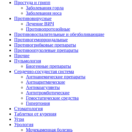
Простуда и грипп
Заболевания горла
Заболевания носа
Противовирусные
Лечение ВИЧ
Противопротозойные
Противовоспалительные и обезболивающие
Противогеморроидальные
Противогрибковые препараты
Противоопухолевые препараты
Прочие
Пульмология
Биогенные препараты
Сердечно-сосудистая система
Антианемические препараты
Антиаритмические
Антикоагулянты
Антитромботические
Гемостатические средства
Гипертония
Стоматология
Таблетки от курения
Угри
Урология
Мочекаменная болезнь