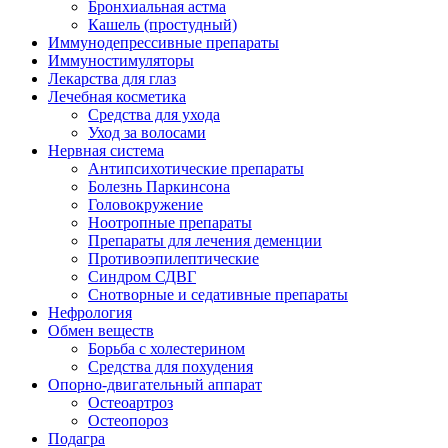
Бронхиальная астма
Кашель (простудный)
Иммунодепрессивные препараты
Иммуностимуляторы
Лекарства для глаз
Лечебная косметика
Средства для ухода
Уход за волосами
Нервная система
Антипсихотические препараты
Болезнь Паркинсона
Головокружение
Ноотропные препараты
Препараты для лечения деменции
Противоэпилептические
Синдром СДВГ
Снотворные и седативные препараты
Нефрология
Обмен веществ
Борьба с холестерином
Средства для похудения
Опорно-двигательный аппарат
Остеоартроз
Остеопороз
Подагра