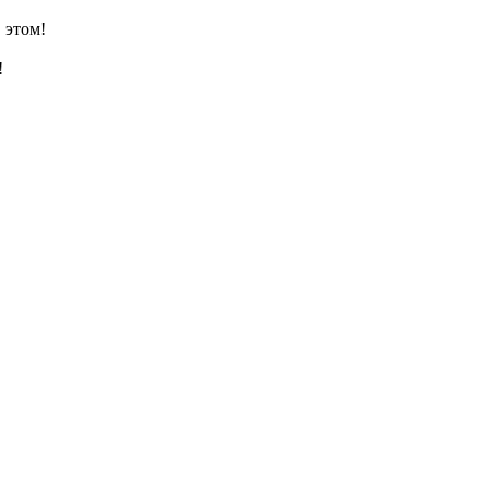
 этом!
!