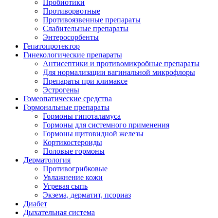
Пробиотики
Противорвотные
Противоязвенные препараты
Слабительные препараты
Энтеросорбенты
Гепатопротектор
Гинекологические препараты
Антисептики и противомикробные препараты
Для нормализации вагинальной микрофлоры
Препараты при климаксе
Эстрогены
Гомеопатические средства
Гормональные препараты
Гормоны гипоталамуса
Гормоны для системного применения
Гормоны щитовидной железы
Кортикостероиды
Половые гормоны
Дерматология
Противогрибковые
Увлажнение кожи
Угревая сыпь
Экзема, дерматит, псориаз
Диабет
Дыхательная система