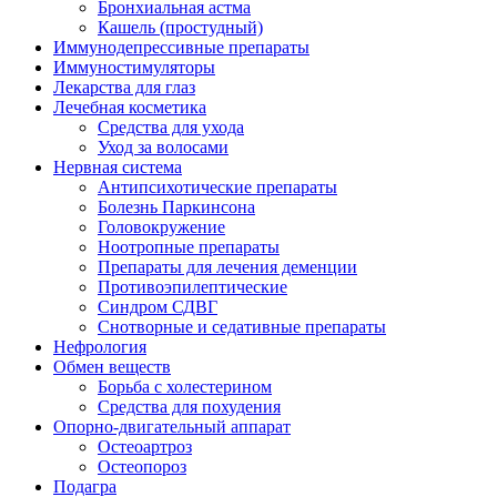
Бронхиальная астма
Кашель (простудный)
Иммунодепрессивные препараты
Иммуностимуляторы
Лекарства для глаз
Лечебная косметика
Средства для ухода
Уход за волосами
Нервная система
Антипсихотические препараты
Болезнь Паркинсона
Головокружение
Ноотропные препараты
Препараты для лечения деменции
Противоэпилептические
Синдром СДВГ
Снотворные и седативные препараты
Нефрология
Обмен веществ
Борьба с холестерином
Средства для похудения
Опорно-двигательный аппарат
Остеоартроз
Остеопороз
Подагра