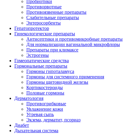
Пробиотики
Противорвотные
Противоязвенные препараты
Слабительные препараты
Энтеросорбенты
Гепатопротектор
Гинекологические препараты
Антисептики и противомикробные препараты
Для нормализации вагинальной микрофлоры
Препараты при климаксе
Эстрогены
Гомеопатические средства
Гормональные препараты
Гормоны гипоталамуса
Гормоны для системного применения
Гормоны щитовидной железы
Кортикостероиды
Половые гормоны
Дерматология
Противогрибковые
Увлажнение кожи
Угревая сыпь
Экзема, дерматит, псориаз
Диабет
Дыхательная система