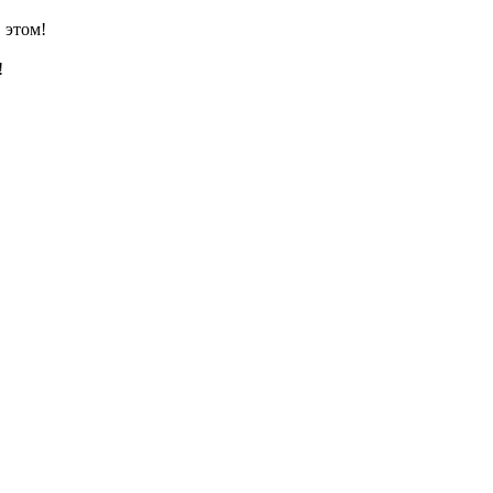
 этом!
!