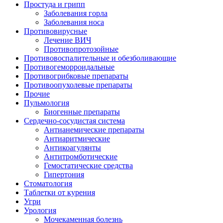
Простуда и грипп
Заболевания горла
Заболевания носа
Противовирусные
Лечение ВИЧ
Противопротозойные
Противовоспалительные и обезболивающие
Противогеморроидальные
Противогрибковые препараты
Противоопухолевые препараты
Прочие
Пульмология
Биогенные препараты
Сердечно-сосудистая система
Антианемические препараты
Антиаритмические
Антикоагулянты
Антитромботические
Гемостатические средства
Гипертония
Стоматология
Таблетки от курения
Угри
Урология
Мочекаменная болезнь