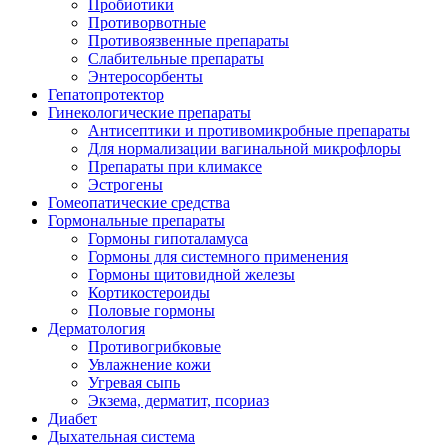
Пробиотики
Противорвотные
Противоязвенные препараты
Слабительные препараты
Энтеросорбенты
Гепатопротектор
Гинекологические препараты
Антисептики и противомикробные препараты
Для нормализации вагинальной микрофлоры
Препараты при климаксе
Эстрогены
Гомеопатические средства
Гормональные препараты
Гормоны гипоталамуса
Гормоны для системного применения
Гормоны щитовидной железы
Кортикостероиды
Половые гормоны
Дерматология
Противогрибковые
Увлажнение кожи
Угревая сыпь
Экзема, дерматит, псориаз
Диабет
Дыхательная система