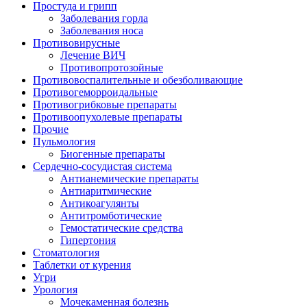
Простуда и грипп
Заболевания горла
Заболевания носа
Противовирусные
Лечение ВИЧ
Противопротозойные
Противовоспалительные и обезболивающие
Противогеморроидальные
Противогрибковые препараты
Противоопухолевые препараты
Прочие
Пульмология
Биогенные препараты
Сердечно-сосудистая система
Антианемические препараты
Антиаритмические
Антикоагулянты
Антитромботические
Гемостатические средства
Гипертония
Стоматология
Таблетки от курения
Угри
Урология
Мочекаменная болезнь