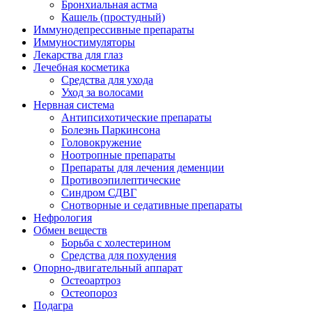
Бронхиальная астма
Кашель (простудный)
Иммунодепрессивные препараты
Иммуностимуляторы
Лекарства для глаз
Лечебная косметика
Средства для ухода
Уход за волосами
Нервная система
Антипсихотические препараты
Болезнь Паркинсона
Головокружение
Ноотропные препараты
Препараты для лечения деменции
Противоэпилептические
Синдром СДВГ
Снотворные и седативные препараты
Нефрология
Обмен веществ
Борьба с холестерином
Средства для похудения
Опорно-двигательный аппарат
Остеоартроз
Остеопороз
Подагра