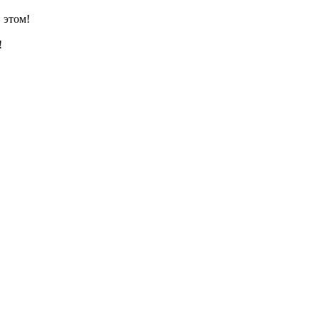
 этом!
!