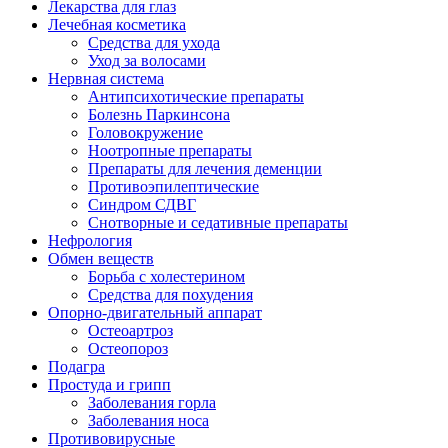
Лекарства для глаз
Лечебная косметика
Средства для ухода
Уход за волосами
Нервная система
Антипсихотические препараты
Болезнь Паркинсона
Головокружение
Ноотропные препараты
Препараты для лечения деменции
Противоэпилептические
Синдром СДВГ
Снотворные и седативные препараты
Нефрология
Обмен веществ
Борьба с холестерином
Средства для похудения
Опорно-двигательный аппарат
Остеоартроз
Остеопороз
Подагра
Простуда и грипп
Заболевания горла
Заболевания носа
Противовирусные