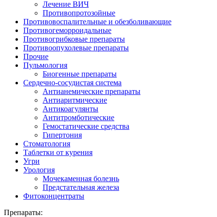
Лечение ВИЧ
Противопротозойные
Противовоспалительные и обезболивающие
Противогеморроидальные
Противогрибковые препараты
Противоопухолевые препараты
Прочие
Пульмология
Биогенные препараты
Сердечно-сосудистая система
Антианемические препараты
Антиаритмические
Антикоагулянты
Антитромботические
Гемостатические средства
Гипертония
Стоматология
Таблетки от курения
Угри
Урология
Мочекаменная болезнь
Предстательная железа
Фитоконцентраты
Препараты: