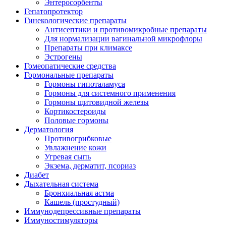
Энтеросорбенты
Гепатопротектор
Гинекологические препараты
Антисептики и противомикробные препараты
Для нормализации вагинальной микрофлоры
Препараты при климаксе
Эстрогены
Гомеопатические средства
Гормональные препараты
Гормоны гипоталамуса
Гормоны для системного применения
Гормоны щитовидной железы
Кортикостероиды
Половые гормоны
Дерматология
Противогрибковые
Увлажнение кожи
Угревая сыпь
Экзема, дерматит, псориаз
Диабет
Дыхательная система
Бронхиальная астма
Кашель (простудный)
Иммунодепрессивные препараты
Иммуностимуляторы