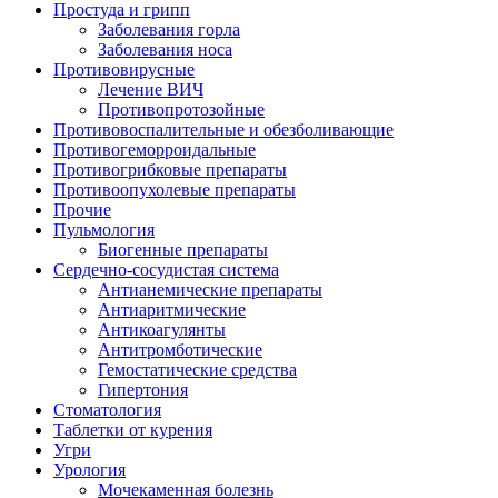
Простуда и грипп
Заболевания горла
Заболевания носа
Противовирусные
Лечение ВИЧ
Противопротозойные
Противовоспалительные и обезболивающие
Противогеморроидальные
Противогрибковые препараты
Противоопухолевые препараты
Прочие
Пульмология
Биогенные препараты
Сердечно-сосудистая система
Антианемические препараты
Антиаритмические
Антикоагулянты
Антитромботические
Гемостатические средства
Гипертония
Стоматология
Таблетки от курения
Угри
Урология
Мочекаменная болезнь