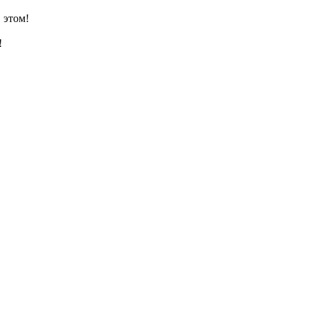
 этом!
!