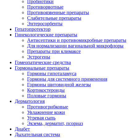
Пробиотики
Противорвотные
Противоязвенные препараты
Слабительные препараты
Энтеросорбенты
Гепатопротектор
Гинекологические препараты
Антисептики и противомикробные препараты
Для нормализации вагинальной микрофлоры
Препараты при климаксе
Эстрогены
Гомеопатические средства
Гормональные препараты
Гормоны гипоталамуса
Гормоны для системного применения
Гормоны щитовидной железы
Кортикостероиды
Половые гормоны
Дерматология
Противогрибковые
Увлажнение кожи
Угревая сыпь
Экзема, дерматит, псориаз
Диабет
Дыхательная система