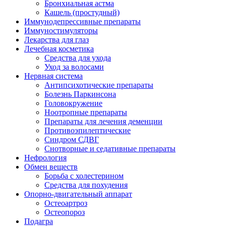
Бронхиальная астма
Кашель (простудный)
Иммунодепрессивные препараты
Иммуностимуляторы
Лекарства для глаз
Лечебная косметика
Средства для ухода
Уход за волосами
Нервная система
Антипсихотические препараты
Болезнь Паркинсона
Головокружение
Ноотропные препараты
Препараты для лечения деменции
Противоэпилептические
Синдром СДВГ
Снотворные и седативные препараты
Нефрология
Обмен веществ
Борьба с холестерином
Средства для похудения
Опорно-двигательный аппарат
Остеоартроз
Остеопороз
Подагра