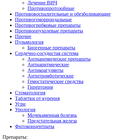
Лечение ВИЧ
Противопротозойные
Противовоспалительные и обезболивающие
Противогеморроидальные
Противогрибковые препараты
Противоопухолевые препараты
Прочие
Пульмология
Биогенные препараты
Сердечно-сосудистая система
Антианемические препараты
Антиаритмические
Антикоагулянты
Антитромботические
Гемостатические средства
Гипертония
Стоматология
Таблетки от курения
Угри
Урология
Мочекаменная болезнь
Предстательная железа
Фитоконцентраты
Препараты: