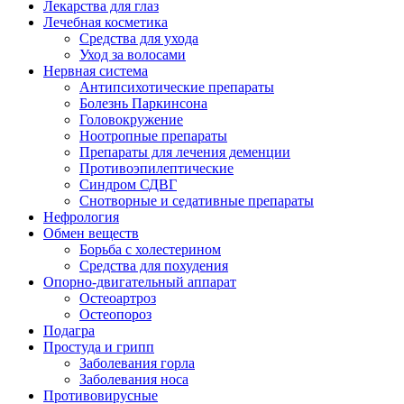
Лекарства для глаз
Лечебная косметика
Средства для ухода
Уход за волосами
Нервная система
Антипсихотические препараты
Болезнь Паркинсона
Головокружение
Ноотропные препараты
Препараты для лечения деменции
Противоэпилептические
Синдром СДВГ
Снотворные и седативные препараты
Нефрология
Обмен веществ
Борьба с холестерином
Средства для похудения
Опорно-двигательный аппарат
Остеоартроз
Остеопороз
Подагра
Простуда и грипп
Заболевания горла
Заболевания носа
Противовирусные