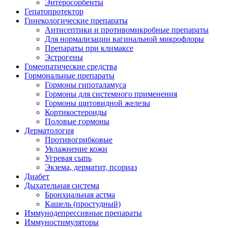
Энтеросорбенты
Гепатопротектор
Гинекологические препараты
Антисептики и противомикробные препараты
Для нормализации вагинальной микрофлоры
Препараты при климаксе
Эстрогены
Гомеопатические средства
Гормональные препараты
Гормоны гипоталамуса
Гормоны для системного применения
Гормоны щитовидной железы
Кортикостероиды
Половые гормоны
Дерматология
Противогрибковые
Увлажнение кожи
Угревая сыпь
Экзема, дерматит, псориаз
Диабет
Дыхательная система
Бронхиальная астма
Кашель (простудный)
Иммунодепрессивные препараты
Иммуностимуляторы