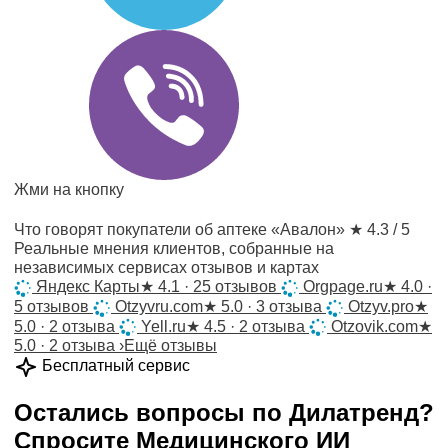
Жми на кнопку
Что говорят покупатели об аптеке «Авалон»
★ 4.3 / 5
Реальные мнения клиентов, собранные на
независимых сервисах отзывов и картах
Яндекс Карты
★
4.1 · 25 отзывов
Orgpage.ru
★
4.0 ·
5 отзывов
Otzyvru.com
★
5.0 · 3 отзыва
Otzyv.pro
★
5.0 · 2 отзыва
Yell.ru
★
4.5 · 2 отзыва
Otzovik.com
★
5.0 · 2 отзыва
›
Ещё отзывы
Бесплатный сервис
Остались вопросы по
Дилатренд
?
Спросите
Медицинского ИИ