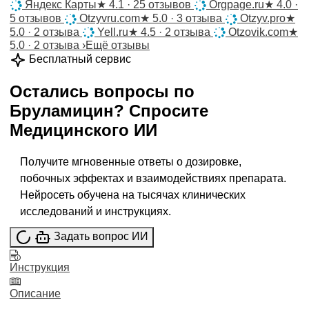
Яндекс Карты
★
4.1 · 25 отзывов
Orgpage.ru
★
4.0 ·
5 отзывов
Otzyvru.com
★
5.0 · 3 отзыва
Otzyv.pro
★
5.0 · 2 отзыва
Yell.ru
★
4.5 · 2 отзыва
Otzovik.com
★
5.0 · 2 отзыва
›
Ещё отзывы
Бесплатный сервис
Остались вопросы по
Бруламицин
?
Спросите
Медицинского ИИ
Получите мгновенные ответы о дозировке,
побочных эффектах и взаимодействиях препарата.
Нейросеть обучена на тысячах клинических
исследований и инструкциях.
Задать вопрос ИИ
Инструкция
Описание