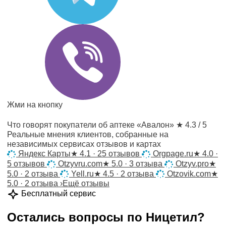
Жми на кнопку
Что говорят покупатели об аптеке «Авалон»
★ 4.3 / 5
Реальные мнения клиентов, собранные на
независимых сервисах отзывов и картах
Яндекс Карты
★
4.1 · 25 отзывов
Orgpage.ru
★
4.0 ·
5 отзывов
Otzyvru.com
★
5.0 · 3 отзыва
Otzyv.pro
★
5.0 · 2 отзыва
Yell.ru
★
4.5 · 2 отзыва
Otzovik.com
★
5.0 · 2 отзыва
›
Ещё отзывы
Бесплатный сервис
Остались вопросы по
Ницетил
?