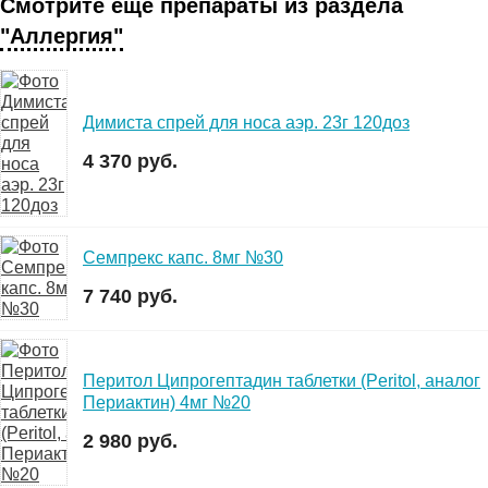
Смотрите еще препараты из раздела
"Аллергия"
Димиста спрей для носа аэр. 23г 120доз
4 370 руб.
Семпрекс капс. 8мг №30
7 740 руб.
Перитол Ципрогептадин таблетки (Peritol, аналог
Периактин) 4мг №20
2 980 руб.