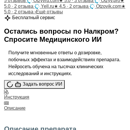
5 отзывов
Otzyvru.com
★
5.0 · 3 отзыва
Otzyv.pro
★
5.0 · 2 отзыва
Yell.ru
★
4.5 · 2 отзыва
Otzovik.com
★
5.0 · 2 отзыва
›
Ещё отзывы
Бесплатный сервис
Остались вопросы по
Налкром
?
Спросите
Медицинского ИИ
Получите мгновенные ответы о дозировке,
побочных эффектах и взаимодействиях препарата.
Нейросеть обучена на тысячах клинических
исследований и инструкциях.
Задать вопрос ИИ
Инструкция
Описание
Описание препарата