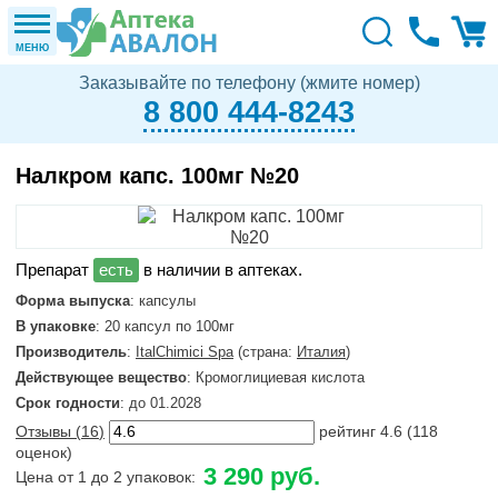
МЕНЮ
Заказывайте по телефону (жмите номер)
8 800 444-8243
Налкром капс. 100мг №20
в наличии в аптеках.
Форма выпуска
: капсулы
В упаковке
: 20 капсул по 100мг
Производитель
:
ItalChimici Spa
(страна:
Италия
)
Действующее вещество
: Кромоглициевая кислота
Срок годности
: до 01.2028
Отзывы (
16
)
рейтинг
4.6
(
118
оценок)
3 290 руб.
Цена от 1 до 2 упаковок: