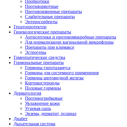
Пробиотики
Противорвотные
Противоязвенные препараты
Слабительные препараты
Энтеросорбенты
Гепатопротектор
Гинекологические препараты
Антисептики и противомикробные препараты
Для нормализации вагинальной микрофлоры
Препараты при климаксе
Эстрогены
Гомеопатические средства
Гормональные препараты
Гормоны гипоталамуса
Гормоны для системного применения
Гормоны щитовидной железы
Кортикостероиды
Половые гормоны
Дерматология
Противогрибковые
Увлажнение кожи
Угревая сыпь
Экзема, дерматит, псориаз
Диабет
Дыхательная система