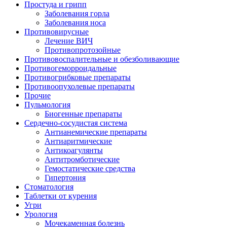
Простуда и грипп
Заболевания горла
Заболевания носа
Противовирусные
Лечение ВИЧ
Противопротозойные
Противовоспалительные и обезболивающие
Противогеморроидальные
Противогрибковые препараты
Противоопухолевые препараты
Прочие
Пульмология
Биогенные препараты
Сердечно-сосудистая система
Антианемические препараты
Антиаритмические
Антикоагулянты
Антитромботические
Гемостатические средства
Гипертония
Стоматология
Таблетки от курения
Угри
Урология
Мочекаменная болезнь