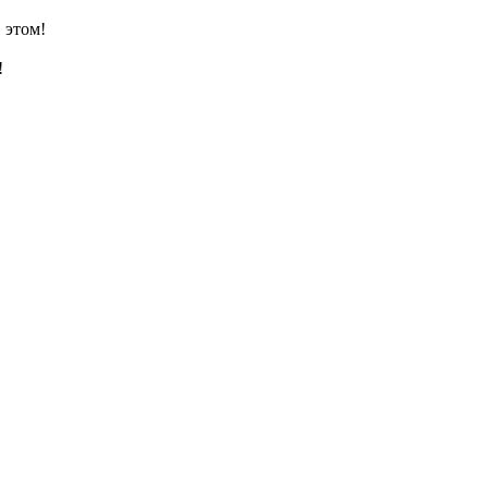
 этом!
!