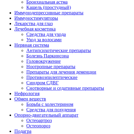
Бронхиальная астма
Кашель (простудный)
Иммунодепрессивные препараты
Иммуностимуляторы
Лекарства для глаз
Лечебная косметика
Средства для ухода
Уход за волосами
Нервная система
Антипсихотические препараты
Болезнь Паркинсона
Головокружение
Ноотропные препараты
Препараты для лечения деменции
Противоэпилептические
Синдром СДВГ
Снотворные и седативные препараты
Нефрология
Обмен веществ
Борьба с холестерином
Средства для похудения
Опорно-двигательный аппарат
Остеоартроз
Остеопороз
Подагра