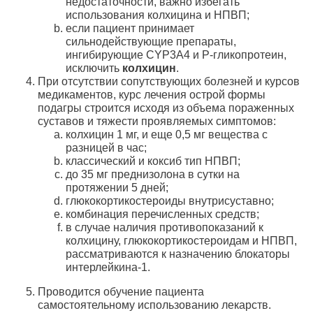
недостаточности, важно избегать
использования колхицина и НПВП;
если пациент принимает
сильнодействующие препараты,
ингибирующие CYP3A4 и Р-гликопротеин,
исключить
колхицин
.
При отсутствии сопутствующих болезней и курсов
медикаментов, курс лечения острой формы
подагры строится исходя из объема пораженных
суставов и тяжести проявляемых симптомов:
колхицин 1 мг, и еще 0,5 мг вещества с
разницей в час;
классический и коксиб тип НПВП;
до 35 мг преднизолона в сутки на
протяжении 5 дней;
глюкокортикостероиды внутрисуставно;
комбинация перечисленных средств;
в случае наличия противопоказаний к
колхицину, глюкокортикостероидам и НПВП,
рассматриваются к назначению блокаторы
интерлейкина-1.
Проводится обучение пациента
самостоятельному использованию лекарств.