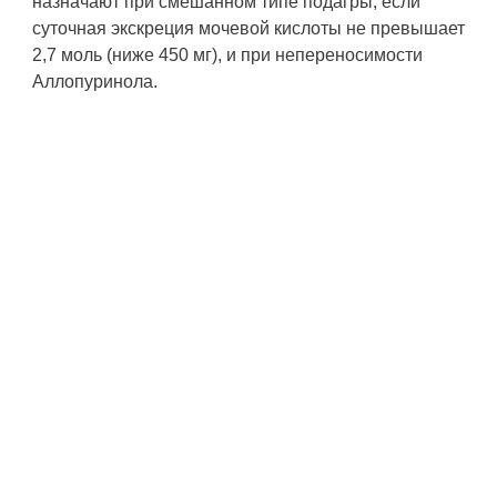
назначают при смешанном типе подагры, если
суточная экскреция мочевой кислоты не превышает
2,7 моль (ниже 450 мг), и при непереносимости
Аллопуринола.