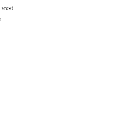
 этом!
!