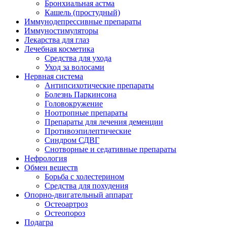
Бронхиальная астма
Кашель (простудный)
Иммунодепрессивные препараты
Иммуностимуляторы
Лекарства для глаз
Лечебная косметика
Средства для ухода
Уход за волосами
Нервная система
Антипсихотические препараты
Болезнь Паркинсона
Головокружение
Ноотропные препараты
Препараты для лечения деменции
Противоэпилептические
Синдром СДВГ
Снотворные и седативные препараты
Нефрология
Обмен веществ
Борьба с холестерином
Средства для похудения
Опорно-двигательный аппарат
Остеоартроз
Остеопороз
Подагра