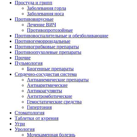
Простуда и грипп
Заболевания горла
Заболевания носа
Противовирусные
Лечение ВИЧ
Противопротозойные
Противовоспалительные и обезболивающие
Противогеморроидальные
Противогрибковые препараты
Противоопухолевые препараты
Прочие
Пульмология
Биогенные препараты
Сердечно-сосудистая система
Антианемические препараты
Антиаритмические
Антикоагулянты
Антитромботические
Гемостатические средства
Гипертония
Стоматология
Таблетки от курения
Угри
Урология
Мочекаменная болезнь