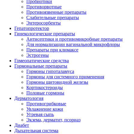
Пробиотики
Противорвотные
Противоязвенные препараты
Слабительные препараты
Энтеросорбенты
Гепатопротектор
Гинекологические препараты
Антисептики и противомикробные препараты
Для нормализации вагинальной микрофлоры
Препараты при климаксе
Эстрогены
Гомеопатические средства
Гормональные препараты
Гормоны гипоталамуса
Гормоны для системного применения
Гормоны щитовидной железы
Кортикостероиды
Половые гормоны
Дерматология
Противогрибковые
Увлажнение кожи
Угревая сыпь
Экзема, дерматит, псориаз
Диабет
Дыхательная система