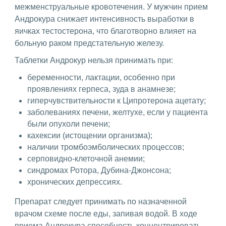
межменструальные кровотечения. У мужчин прием
Андрокура снижает интенсивность выработки в
яичках тестостерона, что благотворно влияет на
больную раком предстательную железу.
Таблетки Андрокур нельзя принимать при:
беременности, лактации, особенно при
проявлениях герпеса, зуда в анамнезе;
гиперчувствительности к Ципротерона ацетату;
заболеваниях печени, желтухе, если у пациента
были опухоли печени;
кахексии (истощении организма);
наличии тромбоэмболических процессов;
серповидно-клеточной анемии;
синдромах Ротора, Дубина-Джонсона;
хронических депрессиях.
Препарат следует принимать по назначенной
врачом схеме после еды, запивая водой. В ходе
приема Андрокура способность концентрировать