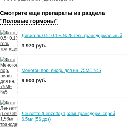
Смотрите еще препараты из раздела
"Половые гормоны"
Дивигель 0,5г 0,1% №28 гель трансдермальный
3 970 руб.
Меногон пор. лиоф. для ин. 75МЕ №5
9 900 руб.
Лензетто (Lenzetto) 1,53мг трансдерм. спрей
6,5мл (56 доз)