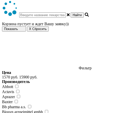
Найти
Корзина пустует и ждет Вашу заявку))
Показать
X Сбросить
Фильтр
Цена
1570 руб.
15900 руб.
Производитель
Abbott
Actavis
Aprazer
Baxter
Bb pharma a.s.
Biosyn arzneimittel gmbh