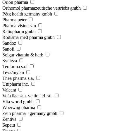
Orion pharma
Orthomol pharmazeutische vertriebs gmbh
P&g health germany gmbh
Pharma peter
Pharma vision san
Ratiopharm gmbh
Rodisma-med pharma gmbh
Sandoz
Sanofi
Solgar vitamin & herb
Synteza
Teofarma s.r.l
Teva/mylan
Théa pharma s.a.
Unipharm inc.
Valeant
Vefa ilac san. ve tic. ltd. sti.
Vita world gmbh
Woerwag pharma
Zein pharma - germany gmbh
Zentiva
Береш
Кенди