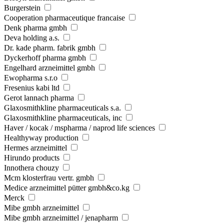
Burgerstein
Cooperation pharmaceutique francaise
Denk pharma gmbh
Deva holding a.s.
Dr. kade pharm. fabrik gmbh
Dyckerhoff pharma gmbh
Engelhard arzneimittel gmbh
Ewopharma s.r.o
Fresenius kabi ltd
Gerot lannach pharma
Glaxosmithkline pharmaceuticals s.a.
Glaxosmithkline pharmaceuticals, inc
Haver / kocak / mspharma / naprod life sciences
Healthyway production
Hermes arzneimittel
Hirundo products
Innothera chouzy
Mcm klosterfrau vertr. gmbh
Medice arzneimittel pütter gmbh&co.kg
Merck
Mibe gmbh arzneimittel
Mibe gmbh arzneimittel / jenapharm