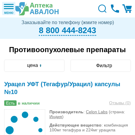
МЕНЮ
Заказывайте по телефону (жмите номер)
8 800 444-8243
Противоопухолевые препараты
цена
Фильтр
Урацел УФТ (Тегафур/Урацил) капсулы
№10
Отзывы (
0
)
Есть
в наличии
Производитель
:
Celon Labs
(страна:
Индия
)
Действующее вещество
: комбинация
100мг тегафура и 224мг урацила