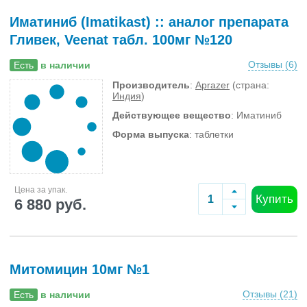
Иматиниб (Imatikast) :: аналог препарата
Гливек, Veenat табл. 100мг №120
Отзывы (
6
)
Есть
в наличии
Производитель
:
Aprazer
(страна:
Индия
)
Действующее вещество
: Иматиниб
Форма выпуска
: таблетки
Цена за упак.
Купить
6 880 руб.
Митомицин 10мг №1
Отзывы (
21
)
Есть
в наличии