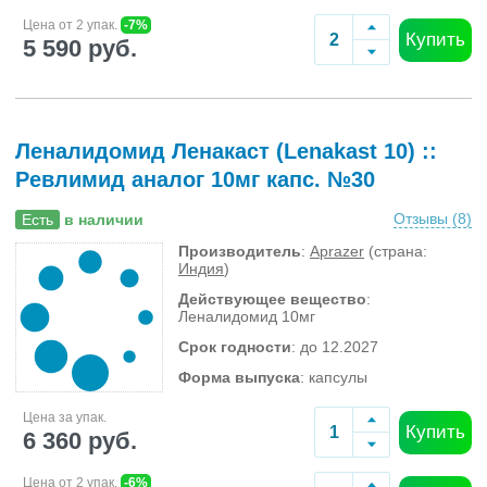
Цена от 2 упак.
-7%
Купить
5 590 руб.
Леналидомид Ленакаст (Lenakast 10) ::
Ревлимид аналог 10мг капс. №30
Отзывы (
8
)
Есть
в наличии
Производитель
:
Aprazer
(страна:
Индия
)
Действующее вещество
:
Леналидомид 10мг
Срок годности
: до 12.2027
Форма выпуска
: капсулы
Цена за упак.
Купить
6 360 руб.
Цена от 2 упак.
-6%