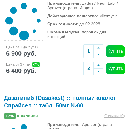
Производитель
:
Zydus / Neon Lab. /
Aprazer
(страна:
Индия
)
Действующее вещество
: Mitomycin
Срок годности
: до 02.2028
Форма выпуска
: порошок для
инъекций
Цена от 1 до 2 упак.
Купить
6 900 руб.
Цена от 3 упак.
-7%
Купить
6 400 руб.
Дазатиниб (Dasakast) :: полный аналог
Спрайсел :: табл. 50мг №60
Отзывы (
0
)
Есть
в наличии
Производитель
:
Aprazer
(страна: