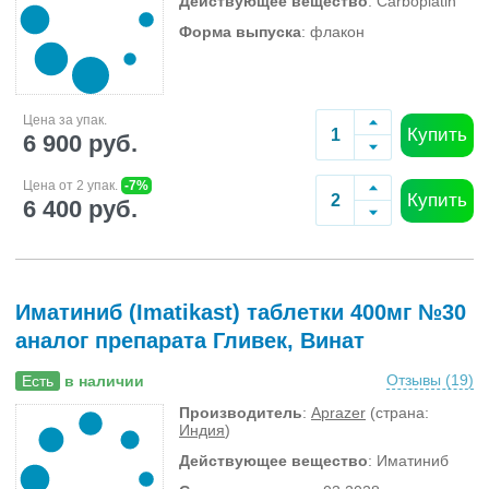
Действующее вещество
: Carboplatin
Форма выпуска
: флакон
Цена за упак.
Купить
6 900 руб.
Цена от 2 упак.
-7%
Купить
6 400 руб.
Иматиниб (Imatikast) таблетки 400мг №30
аналог препарата Гливек, Винат
Отзывы (
19
)
Есть
в наличии
Производитель
:
Aprazer
(страна:
Индия
)
Действующее вещество
: Иматиниб