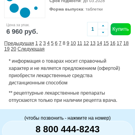
Срок годности
: до 03.2028
Форма выпуска
: таблетки
Цена за упак.
Купить
6 960 руб.
Предыдущая
1
2
3
4
5
6
7
8
9
10
11
12
13
14
15
16
17
18
19
20
Следующая
* информация о товарах носит справочный
характер и не является предложением (офертой)
приобрести лекарственные средства
дистанционным способом
** рецептурные лекарственные препараты
отпускаются только при наличии рецепта врача.
(чтобы позвонить - нажмите на номер)
8 800 444-8243