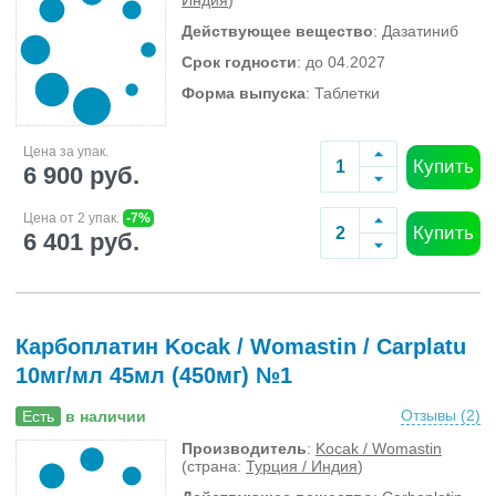
Индия
)
Действующее вещество
: Дазатиниб
Срок годности
: до 04.2027
Форма выпуска
: Таблетки
Цена за упак.
Купить
6 900 руб.
Цена от 2 упак.
-7%
Купить
6 401 руб.
Карбоплатин Kocak / Womastin / Carplatu
10мг/мл 45мл (450мг) №1
Отзывы (
2
)
Есть
в наличии
Производитель
:
Kocak / Womastin
(страна:
Турция / Индия
)