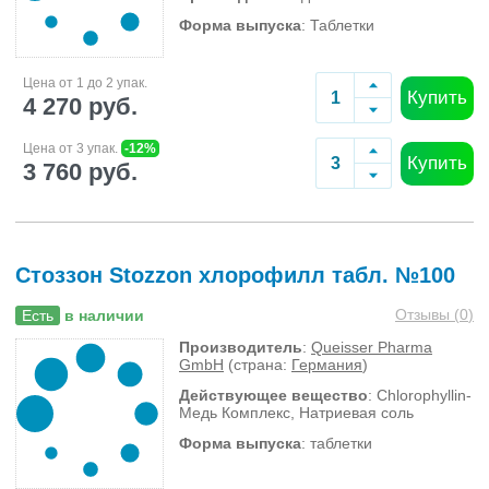
Форма выпуска
: Таблетки
Цена от 1 до 2 упак.
Купить
4 270 руб.
Цена от 3 упак.
-12%
Купить
3 760 руб.
Стоззон Stozzon хлорофилл табл. №100
Отзывы (
0
)
Есть
в наличии
Производитель
:
Queisser Pharma
GmbH
(страна:
Германия
)
Действующее вещество
: Chlorophyllin-
Медь Комплекс, Натриевая соль
Форма выпуска
: таблетки