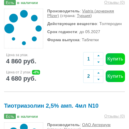
Отзывы (
0
)
Есть
в наличии
Производитель
:
Viatris (дочерняя
Pfizer)
(страна:
Турция
)
Действующее вещество
: Толтеродин
Срок годности
: до 05.2027
Форма выпуска
: Таблетки
Цена за упак.
Купить
4 860 руб.
Цена от 2 упак.
-4%
Купить
4 680 руб.
Тиотриазолин 2,5% амп. 4мл N10
Отзывы (
0
)
Есть
в наличии
Производитель
:
ОАО Артериум