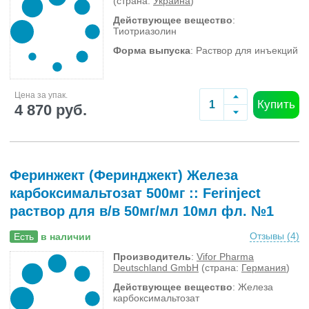
(страна:
Украина
)
Действующее вещество
:
Тиотриазолин
Форма выпуска
: Раствор для инъекций
Цена за упак.
Купить
4 870 руб.
Феринжект (Феринджект) Железа
карбоксимальтозат 500мг :: Ferinject
раствор для в/в 50мг/мл 10мл фл. №1
Отзывы (
4
)
Есть
в наличии
Производитель
:
Vifor Pharma
Deutschland GmbH
(страна:
Германия
)
Действующее вещество
: Железа
карбоксимальтозат