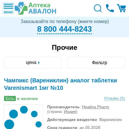
МЕНЮ
Заказывайте по телефону (жмите номер)
8 800 444-8243
Прочие
цена
Фильтр
Чампикс (Варениклин) аналог таблетки
Varenismart 1мг №10
Отзывы (
5
)
Есть
в наличии
Производитель
:
Healing Pharm
(страна:
Индия
)
Действующее вещество
: Варениклин
Срок годности
: до 05.2028