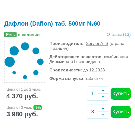
Дафлон (Daflon) таб. 500мг №60
Отзывы (
13
)
Есть
в наличии
Производитель
:
Servier A. S
(страна:
Франция
)
Действующее вещество
: комбинация
Диосмина и Гесперидина
Срок годности
: до 12.2028
Форма выпуска
: таблетки
Цена от 1 до 2 упак.
Купить
4 370 руб.
Цена от 3 упак.
-9%
Купить
3 980 руб.