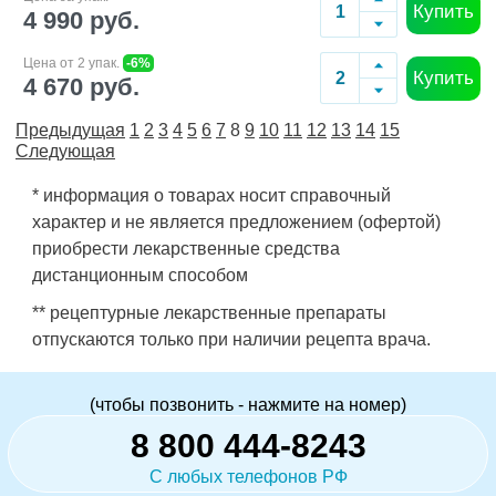
Купить
4 990 руб.
Цена от 2 упак.
-6%
Купить
4 670 руб.
Предыдущая
1
2
3
4
5
6
7
8
9
10
11
12
13
14
15
Следующая
* информация о товарах носит справочный
характер и не является предложением (офертой)
приобрести лекарственные средства
дистанционным способом
** рецептурные лекарственные препараты
отпускаются только при наличии рецепта врача.
(чтобы позвонить - нажмите на номер)
8 800 444-8243
С любых телефонов РФ