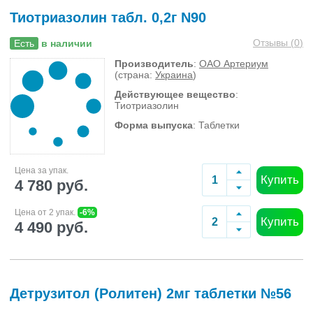
Тиотриазолин табл. 0,2г N90
Отзывы (
0
)
Есть
в наличии
Производитель
:
ОАО Артериум
(страна:
Украина
)
Действующее вещество
:
Тиотриазолин
Форма выпуска
: Таблетки
Цена за упак.
Купить
4 780 руб.
Цена от 2 упак.
-6%
Купить
4 490 руб.
Детрузитол (Ролитен) 2мг таблетки №56