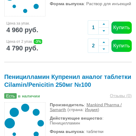
Форма выпуска
: Раствор для инъекций
Цена за упак.
Купить
4 960 руб.
Цена от 2 упак.
-3%
Купить
4 790 руб.
Пеницилламин Купренил аналог таблетки
Cilamin/Penicitin 250мг №100
Отзывы (
0
)
Есть
в наличии
Производитель
:
Mankind Pharma /
Samarth
(страна:
Индия
)
Действующее вещество
:
Пеницилламин
Форма выпуска
: таблетки