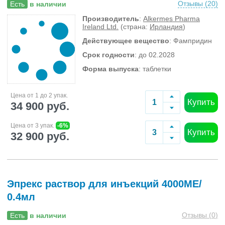
Отзывы (
20
)
Есть
в наличии
Производитель
:
Alkermes Pharma
Ireland Ltd.
(страна:
Ирландия
)
Действующее вещество
: Фампридин
Срок годности
: до 02.2028
Форма выпуска
: таблетки
Цена от 1 до 2 упак.
Купить
34 900 руб.
Цена от 3 упак.
-6%
Купить
32 900 руб.
Эпрекс раствор для инъекций 4000МЕ/
0.4мл
Отзывы (
0
)
Есть
в наличии