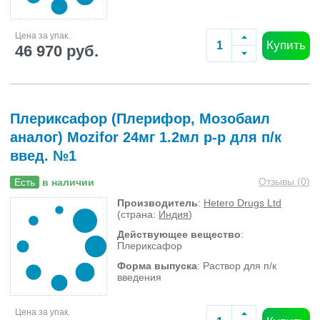
Цена за упак.
Купить
46 970 руб.
Плериксафор (Плерифор, Мозобаил
аналог) Mozifor 24мг 1.2мл р-р для п/к
введ. №1
Отзывы (
0
)
Есть
в наличии
Производитель
:
Hetero Drugs Ltd
(страна:
Индия
)
Действующее вещество
:
Плериксафор
Форма выпуска
: Раствор для п/к
введения
Цена за упак.