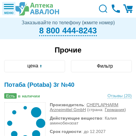
МЕНЮ
Заказывайте по телефону (жмите номер)
8 800 444-8243
Прочие
цена
Фильтр
Потаба (Potaba) 3г №40
Отзывы (
20
)
Есть
в наличии
Производитель
:
CHEPLAPHARM
Arzneimittel GmbH
(страна:
Германия
)
Действующее вещество
: Калия
аминобензоат
Срок годности
: до 12.2027