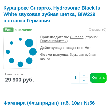
Курапрокс Curaprox Hydrosonic Black Is
White звуковая зубная щетка, BIW229
поставка Германия
Отзывы (
0
)
Есть
в наличии
Производитель
:
Curaden
(страна:
Германия/Китай
)
Действующее вещество
: Нет
Форма выпуска
: Звуковая зубная
щетка
Цена за упак.
Купить
29 900 руб.
Фампира (Фампридин) таб. 10мг №56