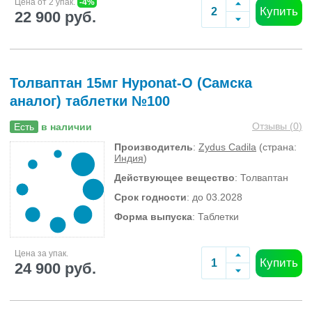
Цена от 2 упак.
-4%
Купить
22 900 руб.
Толваптан 15мг Hyponat-O (Самска
аналог) таблетки №100
Отзывы (
0
)
Есть
в наличии
Производитель
:
Zydus Cadila
(страна:
Индия
)
Действующее вещество
: Толваптан
Срок годности
: до 03.2028
Форма выпуска
: Таблетки
Цена за упак.
Купить
24 900 руб.