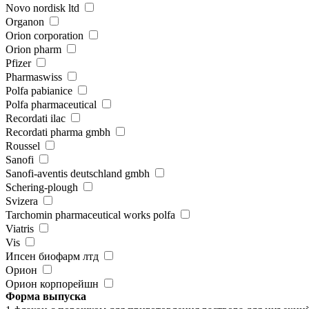
Novo nordisk ltd
Organon
Orion corporation
Orion pharm
Pfizer
Pharmaswiss
Polfa pabianice
Polfa pharmaceutical
Recordati ilac
Recordati pharma gmbh
Roussel
Sanofi
Sanofi-aventis deutschland gmbh
Schering-plough
Svizera
Tarchomin pharmaceutical works polfa
Viatris
Vis
Ипсен биофарм лтд
Орион
Орион корпорейшн
Форма выпуска