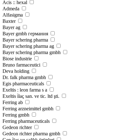
Acis :: hexal
Admeda
Alfasigma
Baxter
Bayer ag
Bayer gmbh германия
Bayer schering pharma
Bayer schering pharma ag
Bayer schering pharma gmbh
Biose industrie
Bruno farmaceutici
Deva holding
Dr. falk pharma gmbh
Egis pharmaceuticals
Exeltis : leon farma s a
Exeltis i̇laç san. ve tic. ltd şti.
Ferring ab
Ferring arzneimittel gmbh
Ferring gmbh
Ferring pharmaceuticals
Gedeon richter
Gedeon richter pharma gmbh
Gen i̇laç ve sağlık ürünleri