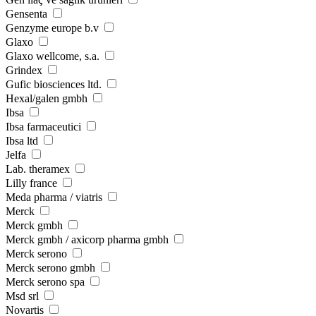
Gensenta
Genzyme europe b.v
Glaxo
Glaxo wellcome, s.a.
Grindex
Gufic biosciences ltd.
Hexal/galen gmbh
Ibsa
Ibsa farmaceutici
Ibsa ltd
Jelfa
Lab. theramex
Lilly france
Meda pharma / viatris
Merck
Merck gmbh
Merck gmbh / axicorp pharma gmbh
Merck serono
Merck serono gmbh
Merck serono spa
Msd srl
Novartis